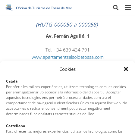
Oficina de Turisme de Tossa de Mar
(HUTG-000050 a 000058)
Av. Ferrán Agulló, 1
Tel. +34 639 434 791
www.apartamentselsoldetossa.com
elsoltossa@gmail.com
Cookies
Català
Per oferir les millors experiències, utilitzem tecnologies com les cookies
per emmagatzemar i/o accedir a la informació del dispositiu. Acceptar
aquestes tecnologies ens permetrà processar dades com ara el
comportament de navegació o identificadors únics en aquest lloc web. No
acceptar-les o retirar el consentiment pot afectar negativament
determinades funcionalitats i característiques del lloc.
Oficina de Turisme de Tossa de Mar
Castellano
Av. del Pelegrí, 25 – Edifici La Nau · 17320 – Tossa de Mar
Para ofrecer las mejores experiencias, utilizamos tecnologías como las