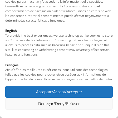
(Girona – Costa Brava)
cookies para almacenar y/o acceder a la información del dispositivo.
Tel: + 00 34 972 340 108 · Mail: info@visittossa.com
Consentir estas tecnologías nos permitirá procesar datos como el
comportamiento de navegación o identificadores únicos en este sitio web.
Nota legal
·
Política de cookies
·
Protecció de dades
No consentir o retirar el consentimiento puede afectar negativamente a
determinadas características y funciones.
English
To provide the best experiences, we use technologies like cookies to store
and/or access device information. Consenting to these technologies will
allow us to process data such as browsing behavior or unique IDs on this
site. Not consenting or withdrawing consent may adversely affect certain
features and functions.
Français
Afin d’offrir les meilleures expériences, nous utilisons des technologies
telles que les cookies pour stocker et/ou accéder aux informations de
l’appareil. Le fait de consentir à ces technologies nous permettra de traiter
des données telles que le comportement de navigation ou des identifiants
uniques sur ce site. Le fait de ne pas consentir ou de retirer son
Acceptar/Accept/Accepter
consentement peut avoir un effet négatif sur certaines fonctionnalités et
caractéristiques du site.
Denegar/Deny/Refuser