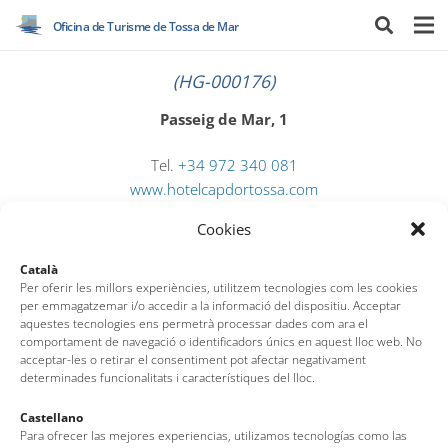
Oficina de Turisme de Tossa de Mar
(HG-000176)
Passeig de Mar, 1
Tel.
+34 972 340 081
www.hotelcapdortossa.com
info@hotelcapdor.com
Cookies
Català
Per oferir les millors experiències, utilitzem tecnologies com les cookies
per emmagatzemar i/o accedir a la informació del dispositiu. Acceptar
aquestes tecnologies ens permetrà processar dades com ara el
comportament de navegació o identificadors únics en aquest lloc web. No
acceptar-les o retirar el consentiment pot afectar negativament
determinades funcionalitats i característiques del lloc.
Oficina de Turisme de Tossa de Mar
Castellano
Av. del Pelegrí, 25 – Edifici La Nau · 17320 – Tossa de Mar
Para ofrecer las mejores experiencias, utilizamos tecnologías como las