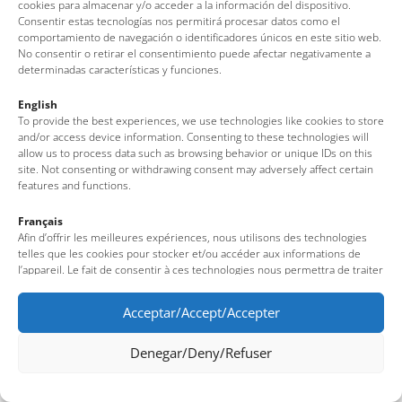
(Girona – Costa Brava)
cookies para almacenar y/o acceder a la información del dispositivo.
Tel: + 00 34 972 340 108 · Mail: info@visittossa.com
Consentir estas tecnologías nos permitirá procesar datos como el
comportamiento de navegación o identificadores únicos en este sitio web.
Nota legal
·
Política de cookies
·
Protecció de dades
No consentir o retirar el consentimiento puede afectar negativamente a
determinadas características y funciones.
English
To provide the best experiences, we use technologies like cookies to store
and/or access device information. Consenting to these technologies will
allow us to process data such as browsing behavior or unique IDs on this
site. Not consenting or withdrawing consent may adversely affect certain
features and functions.
Français
Afin d’offrir les meilleures expériences, nous utilisons des technologies
telles que les cookies pour stocker et/ou accéder aux informations de
l’appareil. Le fait de consentir à ces technologies nous permettra de traiter
des données telles que le comportement de navigation ou des identifiants
uniques sur ce site. Le fait de ne pas consentir ou de retirer son
Acceptar/Accept/Accepter
consentement peut avoir un effet négatif sur certaines fonctionnalités et
caractéristiques du site.
Denegar/Deny/Refuser