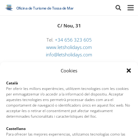
Oficina de Turisme de Tossa de Mar
C/ Nou, 31
Tel.
+34 656 323 605
www.letsholidays.com
info@letsholidays.com
Cookies
Català
Per oferir les millors experiències, utilitzem tecnologies com les cookies
per emmagatzemar i/o accedir a la informació del dispositiu. Acceptar
aquestes tecnologies ens permetrà processar dades com ara el
comportament de navegació o identificadors únics en aquest lloc web. No
acceptar-les o retirar el consentiment pot afectar negativament
determinades funcionalitats i característiques del lloc.
Castellano
Oficina de Turisme de Tossa de Mar
Para ofrecer las mejores experiencias, utilizamos tecnologías como las