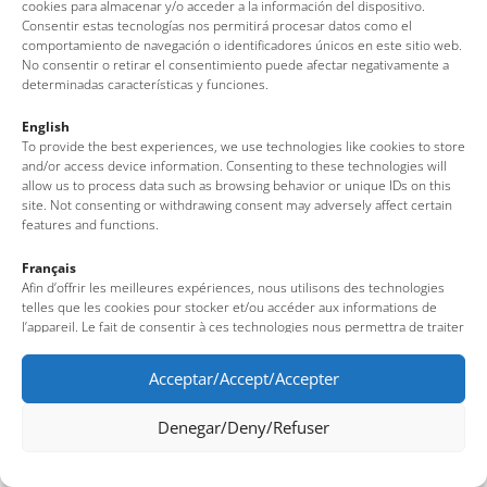
Av. del Pelegrí, 25 – Edifici La Nau · 17320 – Tossa de Mar
cookies para almacenar y/o acceder a la información del dispositivo.
Consentir estas tecnologías nos permitirá procesar datos como el
(Girona – Costa Brava)
comportamiento de navegación o identificadores únicos en este sitio web.
Tel: + 00 34 972 340 108 · Mail: info@visittossa.com
No consentir o retirar el consentimiento puede afectar negativamente a
Nota legal
·
Política de cookies
·
Protecció de dades
determinadas características y funciones.
English
To provide the best experiences, we use technologies like cookies to store
and/or access device information. Consenting to these technologies will
allow us to process data such as browsing behavior or unique IDs on this
site. Not consenting or withdrawing consent may adversely affect certain
features and functions.
Français
Afin d’offrir les meilleures expériences, nous utilisons des technologies
telles que les cookies pour stocker et/ou accéder aux informations de
l’appareil. Le fait de consentir à ces technologies nous permettra de traiter
des données telles que le comportement de navigation ou des identifiants
uniques sur ce site. Le fait de ne pas consentir ou de retirer son
Acceptar/Accept/Accepter
consentement peut avoir un effet négatif sur certaines fonctionnalités et
caractéristiques du site.
Denegar/Deny/Refuser