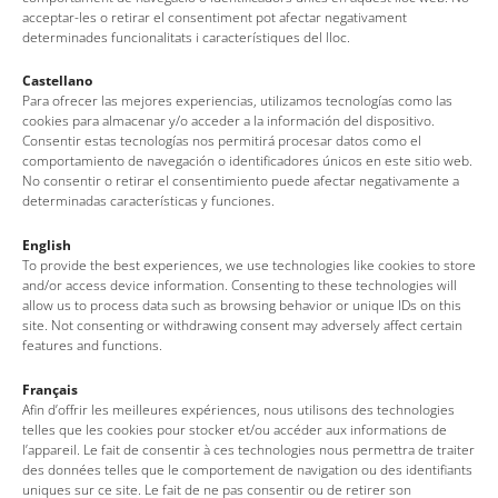
Compra d’entrades versió en
català
a
acceptar-les o retirar el consentiment pot afectar negativament
www.entrapolis.com
determinades funcionalitats i característiques del lloc.
Castellano
Compra d’entradas versió en
castellà
a
Para ofrecer las mejores experiencias, utilizamos tecnologías como las
www.entrapolis.com
cookies para almacenar y/o acceder a la información del dispositivo.
Consentir estas tecnologías nos permitirá procesar datos como el
comportamiento de navegación o identificadores únicos en este sitio web.
No consentir o retirar el consentimiento puede afectar negativamente a
determinadas características y funciones.
Veure l’agenda
English
To provide the best experiences, we use technologies like cookies to store
and/or access device information. Consenting to these technologies will
allow us to process data such as browsing behavior or unique IDs on this
site. Not consenting or withdrawing consent may adversely affect certain
features and functions.
Français
Afin d’offrir les meilleures expériences, nous utilisons des technologies
Oficina de Turisme de Tossa de Mar
telles que les cookies pour stocker et/ou accéder aux informations de
l’appareil. Le fait de consentir à ces technologies nous permettra de traiter
Av. del Pelegrí, 25 – Edifici La Nau · 17320 – Tossa de Mar
des données telles que le comportement de navigation ou des identifiants
(Girona – Costa Brava)
uniques sur ce site. Le fait de ne pas consentir ou de retirer son