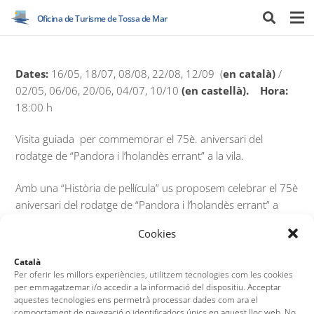
Oficina de Turisme de Tossa de Mar
Dates:
16/05, 18/07, 08/08, 22/08, 12/09 (
en català)
/
02/05, 06/06, 20/06, 04/07, 10/10
(en castellà). Hora:
18:00 h
Visita guiada per commemorar el 75è. aniversari del
rodatge de “Pandora i l’holandès errant” a la vila.
Amb una “Història de pel·lícula” us proposem celebrar el 75è
aniversari del rodatge de “Pandora i l’holandès errant” a
Tossa de Mar. Una visita guiada que us portarà pels espais
Cookies
relacionats amb el rodatge, la pel·lícula i els seus
protagonistes.
Català
Per oferir les millors experiències, utilitzem tecnologies com les cookies
per emmagatzemar i/o accedir a la informació del dispositiu. Acceptar
Preu:
8€
adults /
5€
(nens de 7- 13 anys)
aquestes tecnologies ens permetrà processar dades com ara el
comportament de navegació o identificadors únics en aquest lloc web. No