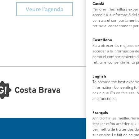
Català
Veure l’agenda
Per oferir les millors expe
accedir a la informació del
com ara el comportament de
retirar el consentiment pot
Castellano
Para ofrecer las mejores e
acceder a la información de
como el comportamiento de 
retirar el consentimiento 
English
To provide the best experie
information. Consenting to 
or unique IDs on this site.
and functions.
Français
Afin d’offrir les meilleures
stocker et/ou accéder aux i
permettra de traiter des d
sur ce site. Le fait de ne p