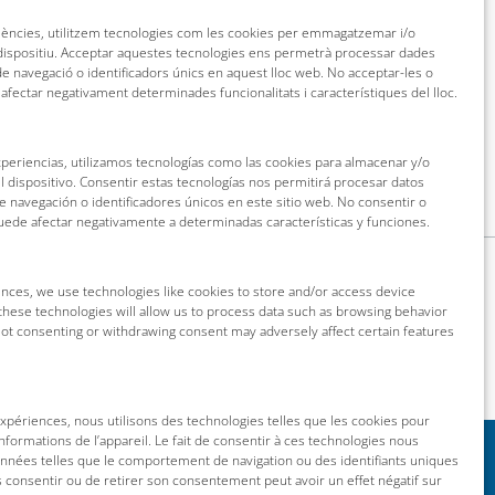
riències, utilitzem tecnologies com les cookies per emmagatzemar i/o
 dispositiu. Acceptar aquestes tecnologies ens permetrà processar dades
 navegació o identificadors únics en aquest lloc web. No acceptar-les o
 afectar negativament determinades funcionalitats i característiques del lloc.
xperiencias, utilizamos tecnologías como las cookies para almacenar y/o
l dispositivo. Consentir estas tecnologías nos permitirá procesar datos
navegación o identificadores únicos en este sitio web. No consentir o
puede afectar negativamente a determinadas características y funciones.
nces, we use technologies like cookies to store and/or access device
these technologies will allow us to process data such as browsing behavior
 Not consenting or withdrawing consent may adversely affect certain features
 expériences, nous utilisons des technologies telles que les cookies pour
nformations de l’appareil. Le fait de consentir à ces technologies nous
onnées telles que le comportement de navigation ou des identifiants uniques
as consentir ou de retirer son consentement peut avoir un effet négatif sur