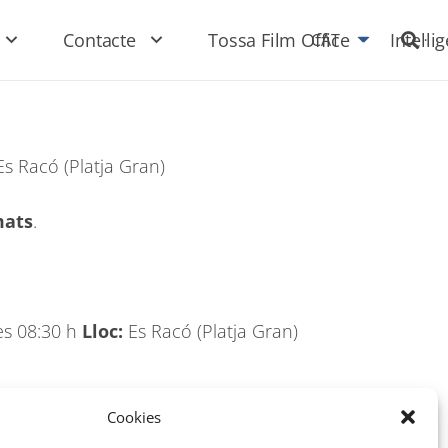
Contacte
Tossa Film Office
Intel·li
CAT
s Racó (Platja Gran)
mats
.
les 08:30 h
Lloc:
Es Racó (Platja Gran)
Cookies