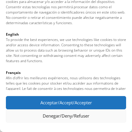
Tel: + 00 34 972 340 108 · Mail: info@visittossa.com
cookies para almacenar y/o acceder a la información del dispositivo.
Consentir estas tecnologías nos permitirá procesar datos como el
Nota legal
·
Política de cookies
·
Protecció de dades
comportamiento de navegación o identificadores únicos en este sitio web.
No consentir o retirar el consentimiento puede afectar negativamente a
determinadas características y funciones.
English
To provide the best experiences, we use technologies like cookies to store
and/or access device information. Consenting to these technologies will
allow us to process data such as browsing behavior or unique IDs on this
site. Not consenting or withdrawing consent may adversely affect certain
features and functions.
Français
Afin d’offrir les meilleures expériences, nous utilisons des technologies
telles que les cookies pour stocker et/ou accéder aux informations de
l’appareil. Le fait de consentir à ces technologies nous permettra de traiter
des données telles que le comportement de navigation ou des identifiants
uniques sur ce site. Le fait de ne pas consentir ou de retirer son
Acceptar/Accept/Accepter
consentement peut avoir un effet négatif sur certaines fonctionnalités et
caractéristiques du site.
Denegar/Deny/Refuser