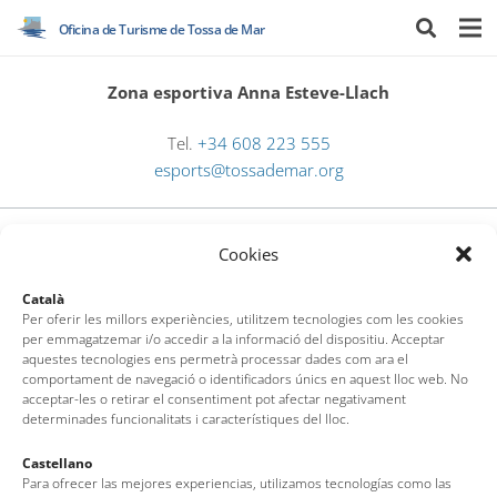
Oficina de Turisme de Tossa de Mar
Zona esportiva Anna Esteve-Llach
Tel.
+34 608 223 555
esports@tossademar.org
Cookies
Català
Per oferir les millors experiències, utilitzem tecnologies com les cookies
per emmagatzemar i/o accedir a la informació del dispositiu. Acceptar
aquestes tecnologies ens permetrà processar dades com ara el
comportament de navegació o identificadors únics en aquest lloc web. No
acceptar-les o retirar el consentiment pot afectar negativament
Oficina de Turisme de Tossa de Mar
determinades funcionalitats i característiques del lloc.
Av. del Pelegrí, 25 – Edifici La Nau · 17320 – Tossa de Mar
Castellano
(Girona – Costa Brava)
Para ofrecer las mejores experiencias, utilizamos tecnologías como las