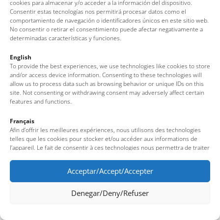
cookies para almacenar y/o acceder a la información del dispositivo.
Nota legal
·
Política de cookies
·
Protecció de dades
Consentir estas tecnologías nos permitirá procesar datos como el
comportamiento de navegación o identificadores únicos en este sitio web.
No consentir o retirar el consentimiento puede afectar negativamente a
determinadas características y funciones.
English
To provide the best experiences, we use technologies like cookies to store
and/or access device information. Consenting to these technologies will
allow us to process data such as browsing behavior or unique IDs on this
site. Not consenting or withdrawing consent may adversely affect certain
features and functions.
Français
Afin d’offrir les meilleures expériences, nous utilisons des technologies
telles que les cookies pour stocker et/ou accéder aux informations de
l’appareil. Le fait de consentir à ces technologies nous permettra de traiter
des données telles que le comportement de navigation ou des identifiants
uniques sur ce site. Le fait de ne pas consentir ou de retirer son
Acceptar/Accept/Accepter
consentement peut avoir un effet négatif sur certaines fonctionnalités et
caractéristiques du site.
Denegar/Deny/Refuser