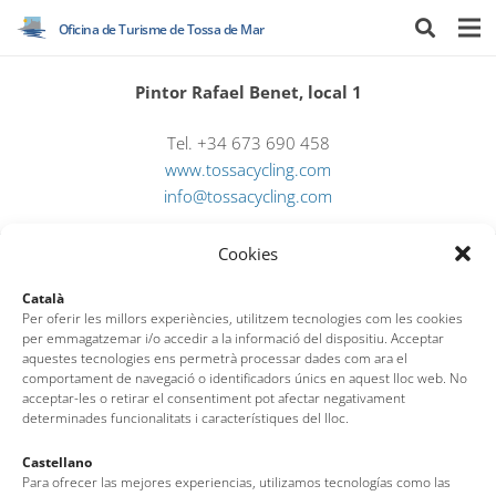
Oficina de Turisme de Tossa de Mar
Pintor Rafael Benet, local 1
Tel. +34 673 690 458
www.tossacycling.com
info@tossacycling.com
Cookies
Català
Per oferir les millors experiències, utilitzem tecnologies com les cookies
per emmagatzemar i/o accedir a la informació del dispositiu. Acceptar
aquestes tecnologies ens permetrà processar dades com ara el
comportament de navegació o identificadors únics en aquest lloc web. No
Oficina de Turisme de Tossa de Mar
acceptar-les o retirar el consentiment pot afectar negativament
determinades funcionalitats i característiques del lloc.
Av. del Pelegrí, 25 – Edifici La Nau · 17320 – Tossa de Mar
(Girona – Costa Brava)
Castellano
Tel: + 00 34 972 340 108 · Mail: info@visittossa.com
Para ofrecer las mejores experiencias, utilizamos tecnologías como las