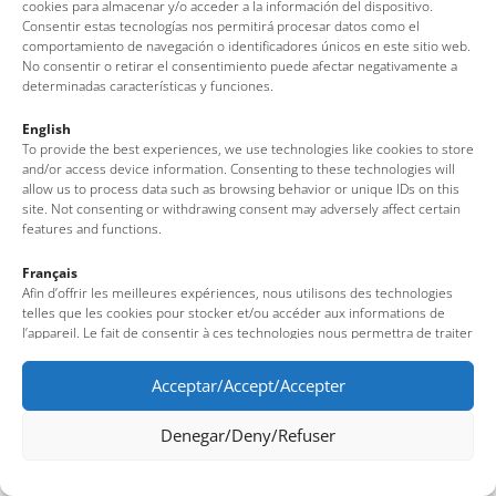
cookies para almacenar y/o acceder a la información del dispositivo.
Av. del Pelegrí, 25 – Edificio La Nau · 17320 – Tossa de Mar
Consentir estas tecnologías nos permitirá procesar datos como el
(Girona – Costa Brava)
comportamiento de navegación o identificadores únicos en este sitio web.
Tel: + 00 34 972 340 108 · Mail: info@visittossa.com
No consentir o retirar el consentimiento puede afectar negativamente a
determinadas características y funciones.
Nota legal
·
Política de cookies
·
Protección de datos
English
To provide the best experiences, we use technologies like cookies to store
and/or access device information. Consenting to these technologies will
allow us to process data such as browsing behavior or unique IDs on this
site. Not consenting or withdrawing consent may adversely affect certain
features and functions.
Français
Afin d’offrir les meilleures expériences, nous utilisons des technologies
telles que les cookies pour stocker et/ou accéder aux informations de
l’appareil. Le fait de consentir à ces technologies nous permettra de traiter
des données telles que le comportement de navigation ou des identifiants
uniques sur ce site. Le fait de ne pas consentir ou de retirer son
Acceptar/Accept/Accepter
consentement peut avoir un effet négatif sur certaines fonctionnalités et
caractéristiques du site.
Denegar/Deny/Refuser