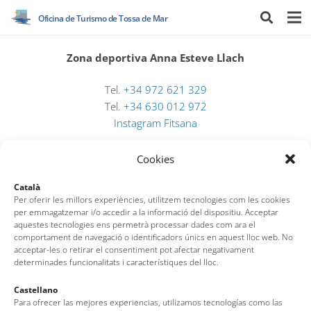
Oficina de Turismo de Tossa de Mar
Zona deportiva Anna Esteve Llach
Tel.
+34 972 621 329
Tel.
+34 630 012 972
Instagram Fitsana
Cookies
Català
Per oferir les millors experiències, utilitzem tecnologies com les cookies
per emmagatzemar i/o accedir a la informació del dispositiu. Acceptar
aquestes tecnologies ens permetrà processar dades com ara el
comportament de navegació o identificadors únics en aquest lloc web. No
acceptar-les o retirar el consentiment pot afectar negativament
determinades funcionalitats i característiques del lloc.
Oficina de Turismo de Tossa de Mar
Castellano
Para ofrecer las mejores experiencias, utilizamos tecnologías como las