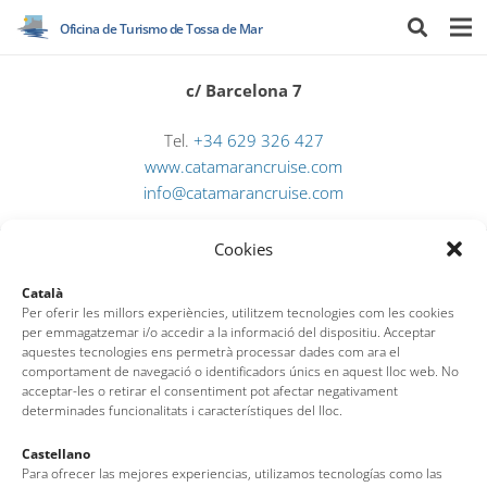
Oficina de Turismo de Tossa de Mar
c/ Barcelona 7
Tel.
+34 629 326 427
www.catamarancruise.com
info@catamarancruise.com
Cookies
Català
Per oferir les millors experiències, utilitzem tecnologies com les cookies
per emmagatzemar i/o accedir a la informació del dispositiu. Acceptar
aquestes tecnologies ens permetrà processar dades com ara el
comportament de navegació o identificadors únics en aquest lloc web. No
acceptar-les o retirar el consentiment pot afectar negativament
determinades funcionalitats i característiques del lloc.
Oficina de Turismo de Tossa de Mar
Castellano
Para ofrecer las mejores experiencias, utilizamos tecnologías como las