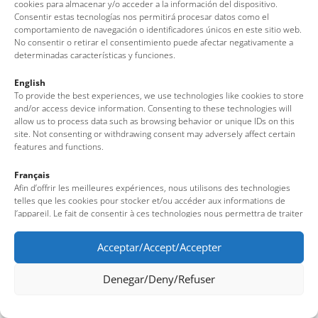
Av. del Pelegrí, 25 – Edificio La Nau · 17320 – Tossa de Mar
cookies para almacenar y/o acceder a la información del dispositivo.
Consentir estas tecnologías nos permitirá procesar datos como el
(Girona – Costa Brava)
comportamiento de navegación o identificadores únicos en este sitio web.
Tel: + 00 34 972 340 108 · Mail: info@visittossa.com
No consentir o retirar el consentimiento puede afectar negativamente a
Nota legal
·
Política de cookies
·
Protección de datos
determinadas características y funciones.
English
To provide the best experiences, we use technologies like cookies to store
and/or access device information. Consenting to these technologies will
allow us to process data such as browsing behavior or unique IDs on this
site. Not consenting or withdrawing consent may adversely affect certain
features and functions.
Français
Afin d’offrir les meilleures expériences, nous utilisons des technologies
telles que les cookies pour stocker et/ou accéder aux informations de
l’appareil. Le fait de consentir à ces technologies nous permettra de traiter
des données telles que le comportement de navigation ou des identifiants
uniques sur ce site. Le fait de ne pas consentir ou de retirer son
Acceptar/Accept/Accepter
consentement peut avoir un effet négatif sur certaines fonctionnalités et
caractéristiques du site.
Denegar/Deny/Refuser