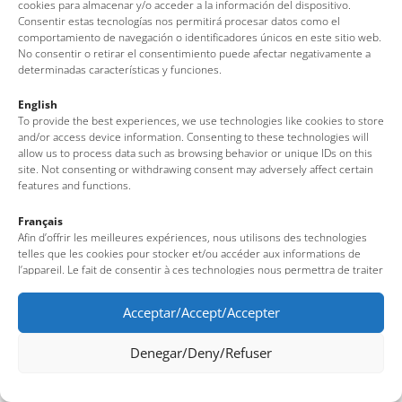
cookies para almacenar y/o acceder a la información del dispositivo.
Consentir estas tecnologías nos permitirá procesar datos como el
comportamiento de navegación o identificadores únicos en este sitio web.
No consentir o retirar el consentimiento puede afectar negativamente a
determinadas características y funciones.
English
To provide the best experiences, we use technologies like cookies to store
and/or access device information. Consenting to these technologies will
allow us to process data such as browsing behavior or unique IDs on this
site. Not consenting or withdrawing consent may adversely affect certain
features and functions.
Français
Afin d’offrir les meilleures expériences, nous utilisons des technologies
telles que les cookies pour stocker et/ou accéder aux informations de
l’appareil. Le fait de consentir à ces technologies nous permettra de traiter
des données telles que le comportement de navigation ou des identifiants
uniques sur ce site. Le fait de ne pas consentir ou de retirer son
Acceptar/Accept/Accepter
consentement peut avoir un effet négatif sur certaines fonctionnalités et
caractéristiques du site.
Denegar/Deny/Refuser