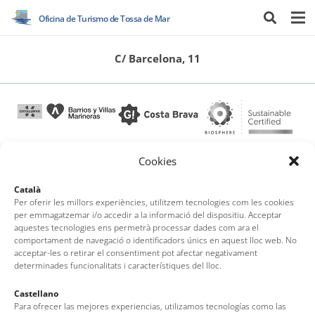
Oficina de Turismo de Tossa de Mar
C/ Barcelona, 11
Cookies
Oficina de Turismo de Tossa de Mar
Català
Per oferir les millors experiències, utilitzem tecnologies com les cookies
per emmagatzemar i/o accedir a la informació del dispositiu. Acceptar
Av. del Pelegrí, 25 – Edificio La Nau · 17320 – Tossa de Mar
aquestes tecnologies ens permetrà processar dades com ara el
comportament de navegació o identificadors únics en aquest lloc web. No
(Girona – Costa Brava)
acceptar-les o retirar el consentiment pot afectar negativament
Tel: + 00 34 972 340 108 · Mail: info@visittossa.com
determinades funcionalitats i característiques del lloc.
Nota legal
·
Política de cookies
·
Protección de datos
Castellano
Para ofrecer las mejores experiencias, utilizamos tecnologías como las