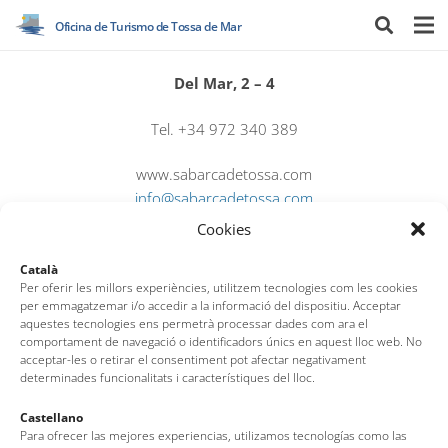
Oficina de Turismo de Tossa de Mar
Del Mar, 2 – 4
Tel. +34 972 340 389
www.sabarcadetossa.com
info@sabarcadetossa.com
Cookies
Català
Per oferir les millors experiències, utilitzem tecnologies com les cookies
per emmagatzemar i/o accedir a la informació del dispositiu. Acceptar
aquestes tecnologies ens permetrà processar dades com ara el
comportament de navegació o identificadors únics en aquest lloc web. No
acceptar-les o retirar el consentiment pot afectar negativament
determinades funcionalitats i característiques del lloc.
Castellano
Oficina de Turismo de Tossa de Mar
Para ofrecer las mejores experiencias, utilizamos tecnologías como las