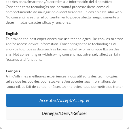
cookies para almacenar y/o acceder a la información del dispositivo.
Consentir estas tecnologías nos permitirá procesar datos como el
Av. del Pelegrí, 25 – Edificio La Nau · 17320 – Tossa de Mar
comportamiento de navegación o identificadores únicos en este sitio web.
(Girona – Costa Brava)
No consentir o retirar el consentimiento puede afectar negativamente a
determinadas características y funciones.
Tel: + 00 34 972 340 108 · Mail: info@visittossa.com
Nota legal
·
Política de cookies
·
Protección de datos
English
To provide the best experiences, we use technologies like cookies to store
and/or access device information. Consenting to these technologies will
allow us to process data such as browsing behavior or unique IDs on this
site. Not consenting or withdrawing consent may adversely affect certain
features and functions.
Français
Afin d’offrir les meilleures expériences, nous utilisons des technologies
telles que les cookies pour stocker et/ou accéder aux informations de
l’appareil. Le fait de consentir à ces technologies nous permettra de traiter
des données telles que le comportement de navigation ou des identifiants
uniques sur ce site. Le fait de ne pas consentir ou de retirer son
Acceptar/Accept/Accepter
consentement peut avoir un effet négatif sur certaines fonctionnalités et
caractéristiques du site.
Denegar/Deny/Refuser