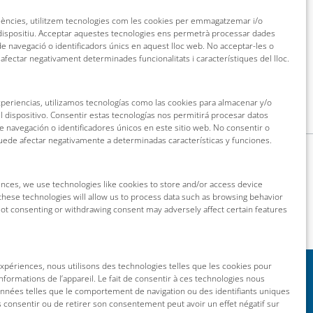
riències, utilitzem tecnologies com les cookies per emmagatzemar i/o
 dispositiu. Acceptar aquestes tecnologies ens permetrà processar dades
 navegació o identificadors únics en aquest lloc web. No acceptar-les o
 afectar negativament determinades funcionalitats i característiques del lloc.
xperiencias, utilizamos tecnologías como las cookies para almacenar y/o
l dispositivo. Consentir estas tecnologías nos permitirá procesar datos
navegación o identificadores únicos en este sitio web. No consentir o
puede afectar negativamente a determinadas características y funciones.
nces, we use technologies like cookies to store and/or access device
these technologies will allow us to process data such as browsing behavior
 Not consenting or withdrawing consent may adversely affect certain features
 expériences, nous utilisons des technologies telles que les cookies pour
nformations de l’appareil. Le fait de consentir à ces technologies nous
onnées telles que le comportement de navigation ou des identifiants uniques
as consentir ou de retirer son consentement peut avoir un effet négatif sur