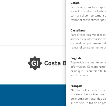
Català
Per oferir les millors expe
accedir a la informació del
com ara el comportament de
retirar el consentiment pot
Castellano
Para ofrecer las mejores e
acceder a la información de
como el comportamiento de 
retirar el consentimiento 
English
To provide the best experie
information. Consenting to 
or unique IDs on this site.
and functions.
Français
Afin d’offrir les meilleures
stocker et/ou accéder aux i
permettra de traiter des d
sur ce site. Le fait de ne p