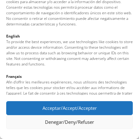
cookies para almacenar y/o acceder a la información del dispositivo.
Tel: + 00 34 972 340 108 · Mail: info@visittossa.com
Consentir estas tecnologías nos permitirá procesar datos como el
Nota legal
·
Política de cookies
·
Protección de datos
comportamiento de navegación o identificadores únicos en este sitio web.
No consentir o retirar el consentimiento puede afectar negativamente a
determinadas características y funciones.
English
To provide the best experiences, we use technologies like cookies to store
and/or access device information. Consenting to these technologies will
allow us to process data such as browsing behavior or unique IDs on this
site. Not consenting or withdrawing consent may adversely affect certain
features and functions.
Français
Afin d’offrir les meilleures expériences, nous utilisons des technologies
telles que les cookies pour stocker et/ou accéder aux informations de
l’appareil. Le fait de consentir à ces technologies nous permettra de traiter
des données telles que le comportement de navigation ou des identifiants
uniques sur ce site. Le fait de ne pas consentir ou de retirer son
Acceptar/Accept/Accepter
consentement peut avoir un effet négatif sur certaines fonctionnalités et
caractéristiques du site.
Denegar/Deny/Refuser