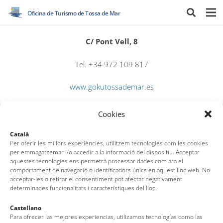
Oficina de Turismo de Tossa de Mar
C/ Pont Vell, 8
Tel. +34 972 109 817
www.gokutossademar.es
Cookies
Català
Per oferir les millors experiències, utilitzem tecnologies com les cookies
per emmagatzemar i/o accedir a la informació del dispositiu. Acceptar
aquestes tecnologies ens permetrà processar dades com ara el
comportament de navegació o identificadors únics en aquest lloc web. No
Oficina de Turismo de Tossa de Mar
acceptar-les o retirar el consentiment pot afectar negativament
determinades funcionalitats i característiques del lloc.
Av. del Pelegrí, 25 – Edificio La Nau · 17320 – Tossa de Mar
Castellano
(Girona – Costa Brava)
Para ofrecer las mejores experiencias, utilizamos tecnologías como las