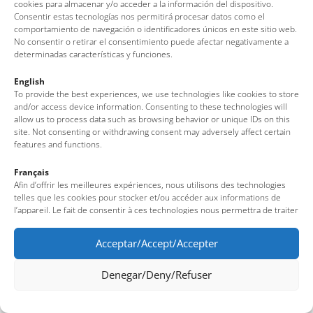
cookies para almacenar y/o acceder a la información del dispositivo.
Nota legal
·
Política de cookies
·
Protección de datos
Consentir estas tecnologías nos permitirá procesar datos como el
comportamiento de navegación o identificadores únicos en este sitio web.
No consentir o retirar el consentimiento puede afectar negativamente a
determinadas características y funciones.
English
To provide the best experiences, we use technologies like cookies to store
and/or access device information. Consenting to these technologies will
allow us to process data such as browsing behavior or unique IDs on this
site. Not consenting or withdrawing consent may adversely affect certain
features and functions.
Français
Afin d’offrir les meilleures expériences, nous utilisons des technologies
telles que les cookies pour stocker et/ou accéder aux informations de
l’appareil. Le fait de consentir à ces technologies nous permettra de traiter
des données telles que le comportement de navigation ou des identifiants
uniques sur ce site. Le fait de ne pas consentir ou de retirer son
Acceptar/Accept/Accepter
consentement peut avoir un effet négatif sur certaines fonctionnalités et
caractéristiques du site.
Denegar/Deny/Refuser