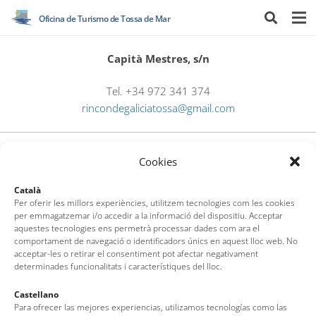
Oficina de Turismo de Tossa de Mar
Capità Mestres, s/n
Tel. +34 972 341 374
rincondegaliciatossa@gmail.com
Cookies
Català
Per oferir les millors experiències, utilitzem tecnologies com les cookies
per emmagatzemar i/o accedir a la informació del dispositiu. Acceptar
aquestes tecnologies ens permetrà processar dades com ara el
Oficina de Turismo de Tossa de Mar
comportament de navegació o identificadors únics en aquest lloc web. No
acceptar-les o retirar el consentiment pot afectar negativament
determinades funcionalitats i característiques del lloc.
Av. del Pelegrí, 25 – Edificio La Nau · 17320 – Tossa de Mar
(Girona – Costa Brava)
Castellano
Para ofrecer las mejores experiencias, utilizamos tecnologías como las
Tel: + 00 34 972 340 108 · Mail: info@visittossa.com