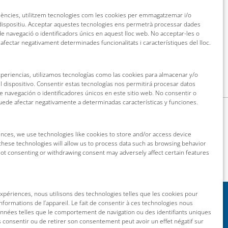
riències, utilitzem tecnologies com les cookies per emmagatzemar i/o
 dispositiu. Acceptar aquestes tecnologies ens permetrà processar dades
 navegació o identificadors únics en aquest lloc web. No acceptar-les o
 afectar negativament determinades funcionalitats i característiques del lloc.
xperiencias, utilizamos tecnologías como las cookies para almacenar y/o
l dispositivo. Consentir estas tecnologías nos permitirá procesar datos
navegación o identificadores únicos en este sitio web. No consentir o
puede afectar negativamente a determinadas características y funciones.
nces, we use technologies like cookies to store and/or access device
these technologies will allow us to process data such as browsing behavior
 Not consenting or withdrawing consent may adversely affect certain features
 expériences, nous utilisons des technologies telles que les cookies pour
nformations de l’appareil. Le fait de consentir à ces technologies nous
onnées telles que le comportement de navigation ou des identifiants uniques
as consentir ou de retirer son consentement peut avoir un effet négatif sur