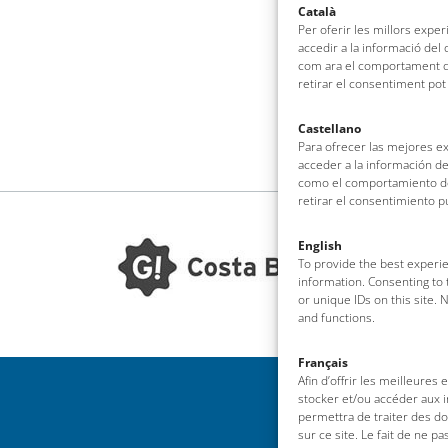
Català
Per oferir les millors expe
accedir a la informació del
com ara el comportament de
retirar el consentiment pot
Castellano
Para ofrecer las mejores e
acceder a la información de
como el comportamiento de 
retirar el consentimiento 
English
To provide the best experie
information. Consenting to 
or unique IDs on this site.
and functions.
Français
Afin d’offrir les meilleures
stocker et/ou accéder aux i
permettra de traiter des d
sur ce site. Le fait de ne p