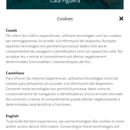
Cala Figuera
Cookies
Català
Per oferir les millors experiències, utilitzem tecnologies com les cookies
per emmagatzemar i/o accedir a la informació del dispositiu. Acceptar
aquestes tecnologies ens permetrà processar dades com ara el
comportament de navegació o identificadors únics en aquest lloc web. No
acceptar-les o retirar el consentiment pot afectar negativament
determinades funcionalitats i característiques del lloc.
Castellano
Para ofrecer las mejores experiencias, utilizamos tecnologías como las
Playas de Llorell
cookies para almacenar y/o acceder a la información del dispositivo.
Consentir estas tecnologías nos permitirá procesar datos como el
comportamiento de navegación o identificadores únicos en este sitio web.
No consentir o retirar el consentimiento puede afectar negativamente a
determinadas características y funciones.
English
To provide the best experiences, we use technologies like cookies to store
and/or access device information. Consenting to these technologies will