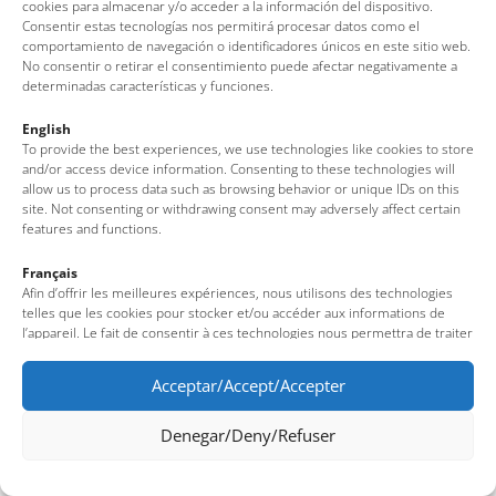
cookies para almacenar y/o acceder a la información del dispositivo.
Consentir estas tecnologías nos permitirá procesar datos como el
comportamiento de navegación o identificadores únicos en este sitio web.
No consentir o retirar el consentimiento puede afectar negativamente a
determinadas características y funciones.
English
To provide the best experiences, we use technologies like cookies to store
and/or access device information. Consenting to these technologies will
allow us to process data such as browsing behavior or unique IDs on this
site. Not consenting or withdrawing consent may adversely affect certain
features and functions.
Français
Afin d’offrir les meilleures expériences, nous utilisons des technologies
telles que les cookies pour stocker et/ou accéder aux informations de
l’appareil. Le fait de consentir à ces technologies nous permettra de traiter
des données telles que le comportement de navigation ou des identifiants
uniques sur ce site. Le fait de ne pas consentir ou de retirer son
Acceptar/Accept/Accepter
consentement peut avoir un effet négatif sur certaines fonctionnalités et
caractéristiques du site.
Denegar/Deny/Refuser