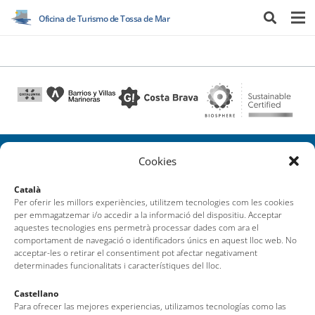
Oficina de Turismo de Tossa de Mar
Cookies
Oficina de Turismo de Tossa de Mar
Català
Per oferir les millors experiències, utilitzem tecnologies com les cookies
Av. del Pelegrí, 25 – Edificio La Nau · 17320 – Tossa de Mar
per emmagatzemar i/o accedir a la informació del dispositiu. Acceptar
(Girona – Costa Brava)
aquestes tecnologies ens permetrà processar dades com ara el
comportament de navegació o identificadors únics en aquest lloc web. No
Tel: + 00 34 972 340 108 · Mail: info@visittossa.com
acceptar-les o retirar el consentiment pot afectar negativament
Nota legal
·
Política de cookies
·
Protección de datos
determinades funcionalitats i característiques del lloc.
Castellano
Para ofrecer las mejores experiencias, utilizamos tecnologías como las