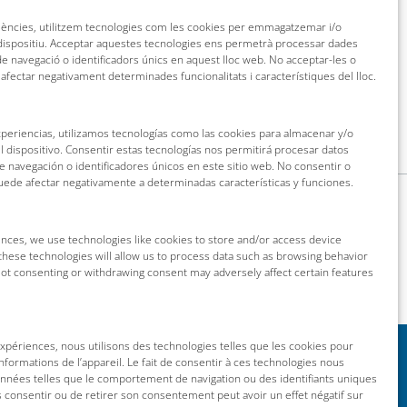
riències, utilitzem tecnologies com les cookies per emmagatzemar i/o
 dispositiu. Acceptar aquestes tecnologies ens permetrà processar dades
 navegació o identificadors únics en aquest lloc web. No acceptar-les o
 afectar negativament determinades funcionalitats i característiques del lloc.
xperiencias, utilizamos tecnologías como las cookies para almacenar y/o
l dispositivo. Consentir estas tecnologías nos permitirá procesar datos
navegación o identificadores únicos en este sitio web. No consentir o
puede afectar negativamente a determinadas características y funciones.
nces, we use technologies like cookies to store and/or access device
these technologies will allow us to process data such as browsing behavior
 Not consenting or withdrawing consent may adversely affect certain features
 expériences, nous utilisons des technologies telles que les cookies pour
nformations de l’appareil. Le fait de consentir à ces technologies nous
onnées telles que le comportement de navigation ou des identifiants uniques
as consentir ou de retirer son consentement peut avoir un effet négatif sur