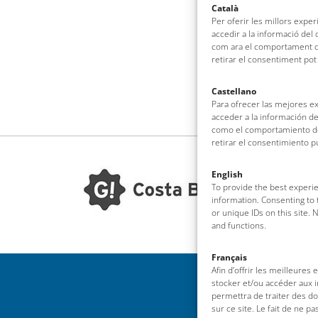
Català
Per oferir les millors expe
accedir a la informació del
com ara el comportament de
retirar el consentiment pot
Castellano
Para ofrecer las mejores e
acceder a la información de
como el comportamiento de 
retirar el consentimiento 
English
To provide the best experie
information. Consenting to 
or unique IDs on this site.
and functions.
Français
Afin d’offrir les meilleures
stocker et/ou accéder aux i
permettra de traiter des d
sur ce site. Le fait de ne p