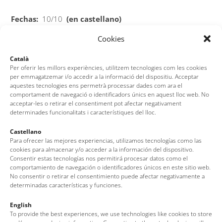
Fechas:
10/10
(en castellano)
Cookies
Fechas:
08/08
, 22/08, 12/09
(en catalán)
Català
Per oferir les millors experiències, utilitzem tecnologies com les cookies
per emmagatzemar i/o accedir a la informació del dispositiu. Acceptar
aquestes tecnologies ens permetrà processar dades com ara el
Compra de entradas para la visita en
comportament de navegació o identificadors únics en aquest lloc web. No
castellano:
www.entrapolis.com
acceptar-les o retirar el consentiment pot afectar negativament
determinades funcionalitats i característiques del lloc.
Compra de entradas para la visita en
Castellano
catalán:
www.entrapolis.com
Para ofrecer las mejores experiencias, utilizamos tecnologías como las
cookies para almacenar y/o acceder a la información del dispositivo.
Consentir estas tecnologías nos permitirá procesar datos como el
comportamiento de navegación o identificadores únicos en este sitio web.
Ver la agenda
No consentir o retirar el consentimiento puede afectar negativamente a
determinadas características y funciones.
English
To provide the best experiences, we use technologies like cookies to store