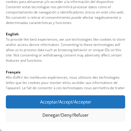
cookies para almacenar y/o acceder a la información del dispositivo.
Tel: + 00 34 972 340 108 · Mail: info@visittossa.com
Consentir estas tecnologías nos permitirá procesar datos como el
Nota legal
·
Política de cookies
·
Protección de datos
comportamiento de navegación o identificadores únicos en este sitio web.
No consentir o retirar el consentimiento puede afectar negativamente a
determinadas características y funciones.
English
To provide the best experiences, we use technologies like cookies to store
and/or access device information. Consenting to these technologies will
allow us to process data such as browsing behavior or unique IDs on this
site. Not consenting or withdrawing consent may adversely affect certain
features and functions.
Français
Afin d’offrir les meilleures expériences, nous utilisons des technologies
telles que les cookies pour stocker et/ou accéder aux informations de
l’appareil. Le fait de consentir à ces technologies nous permettra de traiter
des données telles que le comportement de navigation ou des identifiants
uniques sur ce site. Le fait de ne pas consentir ou de retirer son
Acceptar/Accept/Accepter
consentement peut avoir un effet négatif sur certaines fonctionnalités et
caractéristiques du site.
Denegar/Deny/Refuser