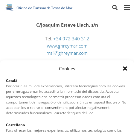
Oficina de Turismo de Tossa de Mar
C/Joaquim Esteve Llach, s/n
Tel.
+34 972 340 312
www.ghreymar.com
mail@ghreymar.com
Cookies
Català
Per oferir les millors experiències, utilitzem tecnologies com les cookies
per emmagatzemar i/o accedir a la informació del dispositiu. Acceptar
aquestes tecnologies ens permetrà processar dades com ara el
comportament de navegació o identificadors únics en aquest lloc web. No
Oficina de Turismo de Tossa de Mar
acceptar-les o retirar el consentiment pot afectar negativament
determinades funcionalitats i característiques del lloc.
Av. del Pelegrí, 25 – Edificio La Nau · 17320 – Tossa de Mar
Castellano
Para ofrecer las mejores experiencias, utilizamos tecnologías como las
(Girona – Costa Brava)