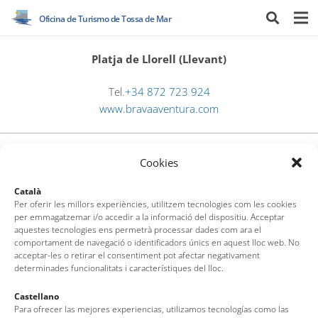
Oficina de Turismo de Tossa de Mar
Platja de Llorell (Llevant)
Tel.
+34 872 723 924
www.bravaaventura.com
Cookies
Català
Per oferir les millors experiències, utilitzem tecnologies com les cookies
per emmagatzemar i/o accedir a la informació del dispositiu. Acceptar
aquestes tecnologies ens permetrà processar dades com ara el
Oficina de Turismo de Tossa de Mar
comportament de navegació o identificadors únics en aquest lloc web. No
acceptar-les o retirar el consentiment pot afectar negativament
determinades funcionalitats i característiques del lloc.
Av. del Pelegrí, 25 – Edificio La Nau · 17320 – Tossa de Mar
(Girona – Costa Brava)
Castellano
Para ofrecer las mejores experiencias, utilizamos tecnologías como las
Tel: + 00 34 972 340 108 · Mail: info@visittossa.com