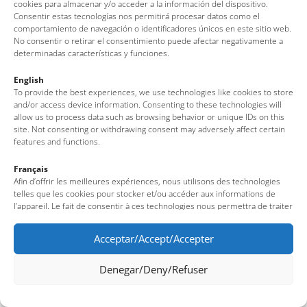
cookies para almacenar y/o acceder a la información del dispositivo.
Nota legal
·
Política de cookies
·
Protección de datos
Consentir estas tecnologías nos permitirá procesar datos como el
comportamiento de navegación o identificadores únicos en este sitio web.
No consentir o retirar el consentimiento puede afectar negativamente a
determinadas características y funciones.
English
To provide the best experiences, we use technologies like cookies to store
and/or access device information. Consenting to these technologies will
allow us to process data such as browsing behavior or unique IDs on this
site. Not consenting or withdrawing consent may adversely affect certain
features and functions.
Français
Afin d’offrir les meilleures expériences, nous utilisons des technologies
telles que les cookies pour stocker et/ou accéder aux informations de
l’appareil. Le fait de consentir à ces technologies nous permettra de traiter
des données telles que le comportement de navigation ou des identifiants
uniques sur ce site. Le fait de ne pas consentir ou de retirer son
Acceptar/Accept/Accepter
consentement peut avoir un effet négatif sur certaines fonctionnalités et
caractéristiques du site.
Denegar/Deny/Refuser