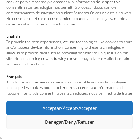
cookies para almacenar y/o acceder a la información del dispositivo.
Consentir estas tecnologías nos permitirá procesar datos como el
comportamiento de navegación o identificadores únicos en este sitio web.
No consentir o retirar el consentimiento puede afectar negativamente a
determinadas características y funciones.
English
To provide the best experiences, we use technologies like cookies to store
and/or access device information. Consenting to these technologies will
allow us to process data such as browsing behavior or unique IDs on this
site. Not consenting or withdrawing consent may adversely affect certain
features and functions.
Français
Afin d’offrir les meilleures expériences, nous utilisons des technologies
telles que les cookies pour stocker et/ou accéder aux informations de
l’appareil. Le fait de consentir à ces technologies nous permettra de traiter
des données telles que le comportement de navigation ou des identifiants
uniques sur ce site. Le fait de ne pas consentir ou de retirer son
Acceptar/Accept/Accepter
consentement peut avoir un effet négatif sur certaines fonctionnalités et
caractéristiques du site.
Denegar/Deny/Refuser