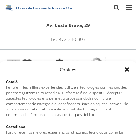
Oficina de Turisme de Tossa de Mar
Av. Costa Brava, 29
Tel. 972 340 803
Cookies
Català
Per oferir les millors experiències, utilitzem tecnologies com les cookies
per emmagatzemar i/o accedir a la informació del dispositiu. Acceptar
Oficina de Turisme de Tossa de Mar
aquestes tecnologies ens permetrà processar dades com ara el
Av. del Pelegrí, 25 – Edifici La Nau · 17320 – Tossa de Mar
comportament de navegació o identificadors únics en aquest lloc web. No
acceptar-les o retirar el consentiment pot afectar negativament
(Girona – Costa Brava)
determinades funcionalitats i característiques del lloc.
Tel: + 00 34 972 340 108 · Mail: info@visittossa.com
Nota legal
·
Política de cookies
·
Protecció de dades
Castellano
Para ofrecer las mejores experiencias, utilizamos tecnologías como las