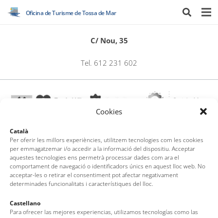
Oficina de Turisme de Tossa de Mar
C/ Nou, 35
Tel. 612 231 602
Cookies
Català
Per oferir les millors experiències, utilitzem tecnologies com les cookies
per emmagatzemar i/o accedir a la informació del dispositiu. Acceptar
Oficina de Turisme de Tossa de Mar
aquestes tecnologies ens permetrà processar dades com ara el
Av. del Pelegrí, 25 – Edifici La Nau · 17320 – Tossa de Mar
comportament de navegació o identificadors únics en aquest lloc web. No
acceptar-les o retirar el consentiment pot afectar negativament
(Girona – Costa Brava)
determinades funcionalitats i característiques del lloc.
Tel: + 00 34 972 340 108 · Mail: info@visittossa.com
Nota legal
·
Política de cookies
·
Protecció de dades
Castellano
Para ofrecer las mejores experiencias, utilizamos tecnologías como las