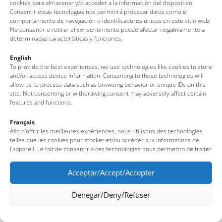
cookies para almacenar y/o acceder a la información del dispositivo.
Consentir estas tecnologías nos permitirá procesar datos como el
comportamiento de navegación o identificadores únicos en este sitio web.
No consentir o retirar el consentimiento puede afectar negativamente a
determinadas características y funciones.
English
To provide the best experiences, we use technologies like cookies to store
and/or access device information. Consenting to these technologies will
allow us to process data such as browsing behavior or unique IDs on this
site. Not consenting or withdrawing consent may adversely affect certain
features and functions.
Français
Afin d’offrir les meilleures expériences, nous utilisons des technologies
telles que les cookies pour stocker et/ou accéder aux informations de
l’appareil. Le fait de consentir à ces technologies nous permettra de traiter
des données telles que le comportement de navigation ou des identifiants
uniques sur ce site. Le fait de ne pas consentir ou de retirer son
Acceptar/Accept/Accepter
consentement peut avoir un effet négatif sur certaines fonctionnalités et
caractéristiques du site.
Denegar/Deny/Refuser