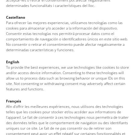
acceptar-les o retirar el consentiment pot afectar negativament
determinades funcionalitats i característiques del lloc.
horari matí) o bé a
www.entrapolis.com
(dates en
horari
de tarda
)
Castellano
Para ofrecer las mejores experiencias, utilizamos tecnologías como las
cookies para almacenar y/o acceder a la información del dispositivo.
Consentir estas tecnologías nos permitirá procesar datos como el
comportamiento de navegación o identificadores únicos en este sitio web.
Veure l’agenda
No consentir o retirar el consentimiento puede afectar negativamente a
determinadas características y funciones.
English
To provide the best experiences, we use technologies like cookies to store
and/or access device information. Consenting to these technologies will
allow us to process data such as browsing behavior or unique IDs on this
site. Not consenting or withdrawing consent may adversely affect certain
features and functions.
Français
Afin d’offrir les meilleures expériences, nous utilisons des technologies
Oficina de Turisme de Tossa de Mar
telles que les cookies pour stocker et/ou accéder aux informations de
l’appareil. Le fait de consentir à ces technologies nous permettra de traiter
Av. del Pelegrí, 25 – Edifici La Nau · 17320 – Tossa de Mar
des données telles que le comportement de navigation ou des identifiants
(Girona – Costa Brava)
uniques sur ce site. Le fait de ne pas consentir ou de retirer son
consentement peut avoir un effet négatif sur certaines fonctionnalités et
Tel: + 00 34 972 340 108 · Mail: info@visittossa.com