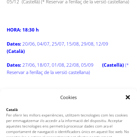
05/12 (Castellà) (* Reservar a l’enllaç de la versió castellana)
HORA: 18:30 h
Dates:
20/06, 04/07, 25/07, 15/08, 29/08, 12/09
(Català)
Dates:
27/06, 18/07, 01/08, 22/08, 05/09
(Castellà)
(*
Reservar a l’enllaç de la versió castellana)
Cookies
Un cop adquirida l’entrada únicament serà canviada o
retornat el seu import si es cancel·la fins a 24 hores abans
Català
de l’inici de la visita guiada i només en cas d’impossibilitat
Per oferir les millors experiències, utilitzem tecnologies com les cookies
per emmagatzemar i/o accedir a la informació del dispositiu. Acceptar
d’assistència de força major justificada.
aquestes tecnologies ens permetrà processar dades com ara el
comportament de navegació o identificadors únics en aquest lloc web. No
Compra d’entrades a
www.entrapolis.com
(dates en