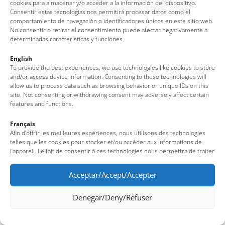
cookies para almacenar y/o acceder a la información del dispositivo.
Consentir estas tecnologías nos permitirá procesar datos como el
comportamiento de navegación o identificadores únicos en este sitio web.
No consentir o retirar el consentimiento puede afectar negativamente a
determinadas características y funciones.
English
To provide the best experiences, we use technologies like cookies to store
and/or access device information. Consenting to these technologies will
allow us to process data such as browsing behavior or unique IDs on this
site. Not consenting or withdrawing consent may adversely affect certain
features and functions.
Français
Afin d’offrir les meilleures expériences, nous utilisons des technologies
telles que les cookies pour stocker et/ou accéder aux informations de
l’appareil. Le fait de consentir à ces technologies nous permettra de traiter
des données telles que le comportement de navigation ou des identifiants
uniques sur ce site. Le fait de ne pas consentir ou de retirer son
Acceptar/Accept/Accepter
consentement peut avoir un effet négatif sur certaines fonctionnalités et
caractéristiques du site.
Denegar/Deny/Refuser