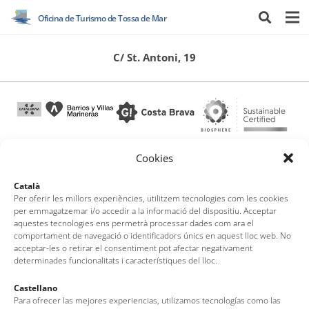
Oficina de Turismo de Tossa de Mar
C/ St. Antoni, 19
Cookies
Oficina de Turismo de Tossa de Mar
Català
Per oferir les millors experiències, utilitzem tecnologies com les cookies
per emmagatzemar i/o accedir a la informació del dispositiu. Acceptar
Av. del Pelegrí, 25 – Edificio La Nau · 17320 – Tossa de Mar
aquestes tecnologies ens permetrà processar dades com ara el
comportament de navegació o identificadors únics en aquest lloc web. No
(Girona – Costa Brava)
acceptar-les o retirar el consentiment pot afectar negativament
Tel: + 00 34 972 340 108 · Mail: info@visittossa.com
determinades funcionalitats i característiques del lloc.
Nota legal
·
Política de cookies
·
Protección de datos
Castellano
Para ofrecer las mejores experiencias, utilizamos tecnologías como las