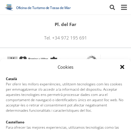
Oficina de Turismo de Tossa de Mar
Pl. del Far
Tel. +34 972 195 691
Cookies
Català
Per oferir les millors experiències, utilitzem tecnologies com les cookies
per emmagatzemar i/o accedir a la informació del dispositiu. Acceptar
Oficina de Turismo de Tossa de Mar
aquestes tecnologies ens permetrà processar dades com ara el
comportament de navegació o identificadors únics en aquest lloc web. No
acceptar-les o retirar el consentiment pot afectar negativament
Av. del Pelegrí, 25 – Edificio La Nau · 17320 – Tossa de Mar
determinades funcionalitats i característiques del lloc.
(Girona – Costa Brava)
Tel: + 00 34 972 340 108 · Mail: info@visittossa.com
Castellano
Nota legal
·
Política de cookies
·
Protección de datos
Para ofrecer las mejores experiencias, utilizamos tecnologías como las