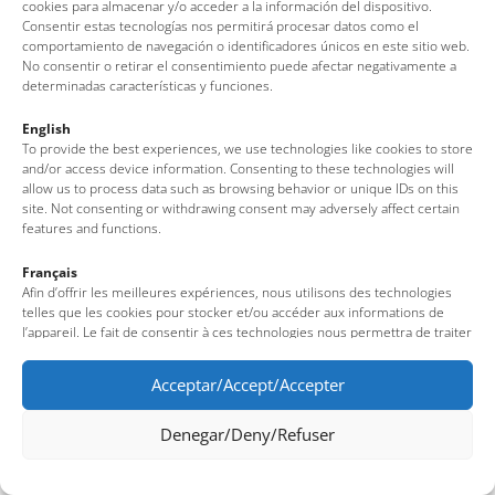
cookies para almacenar y/o acceder a la información del dispositivo.
Consentir estas tecnologías nos permitirá procesar datos como el
comportamiento de navegación o identificadores únicos en este sitio web.
No consentir o retirar el consentimiento puede afectar negativamente a
determinadas características y funciones.
English
To provide the best experiences, we use technologies like cookies to store
and/or access device information. Consenting to these technologies will
allow us to process data such as browsing behavior or unique IDs on this
site. Not consenting or withdrawing consent may adversely affect certain
features and functions.
Français
Afin d’offrir les meilleures expériences, nous utilisons des technologies
telles que les cookies pour stocker et/ou accéder aux informations de
l’appareil. Le fait de consentir à ces technologies nous permettra de traiter
des données telles que le comportement de navigation ou des identifiants
uniques sur ce site. Le fait de ne pas consentir ou de retirer son
Acceptar/Accept/Accepter
consentement peut avoir un effet négatif sur certaines fonctionnalités et
caractéristiques du site.
Denegar/Deny/Refuser