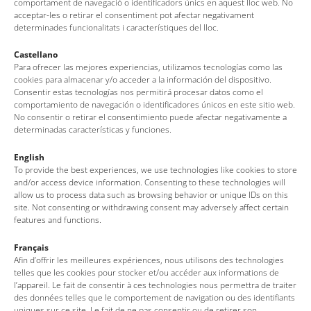
comportament de navegació o identificadors únics en aquest lloc web. No
horario de mañana) o bien en
www.entrapolis.com
acceptar-les o retirar el consentiment pot afectar negativament
determinades funcionalitats i característiques del lloc.
(fechas en
horario de tarde
)
Castellano
Para ofrecer las mejores experiencias, utilizamos tecnologías como las
cookies para almacenar y/o acceder a la información del dispositivo.
Ver la agenda
Consentir estas tecnologías nos permitirá procesar datos como el
comportamiento de navegación o identificadores únicos en este sitio web.
No consentir o retirar el consentimiento puede afectar negativamente a
determinadas características y funciones.
English
To provide the best experiences, we use technologies like cookies to store
and/or access device information. Consenting to these technologies will
allow us to process data such as browsing behavior or unique IDs on this
site. Not consenting or withdrawing consent may adversely affect certain
features and functions.
Français
Oficina de Turismo de Tossa de Mar
Afin d’offrir les meilleures expériences, nous utilisons des technologies
telles que les cookies pour stocker et/ou accéder aux informations de
l’appareil. Le fait de consentir à ces technologies nous permettra de traiter
Av. del Pelegrí, 25 – Edificio La Nau · 17320 – Tossa de Mar
des données telles que le comportement de navigation ou des identifiants
(Girona – Costa Brava)
uniques sur ce site. Le fait de ne pas consentir ou de retirer son