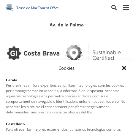
Tossa de Mar Tourist Office
Av. de la Palma
Cookies
Català
Per oferir les millors experiències, utilitzem tecnologies com les cookies
Tossa de Mar Tourist Office
per emmagatzemar i/o accedir a la informació del dispositiu. Acceptar
aquestes tecnologies ens permetrà processar dades com ara el
Av. del Pelegrí, 25 – Edifici La Nau · 17320 – Tossa de Mar
comportament de navegació o identificadors únics en aquest lloc web. No
(Girona – Costa Brava)
acceptar-les o retirar el consentiment pot afectar negativament
determinades funcionalitats i característiques del lloc.
Tel: + 00 34 972 340 108 · Mail: info@visittossa.com
Legal note
·
Cookies policy
·
Data protection
Castellano
Para ofrecer las mejores experiencias, utilizamos tecnologías como las