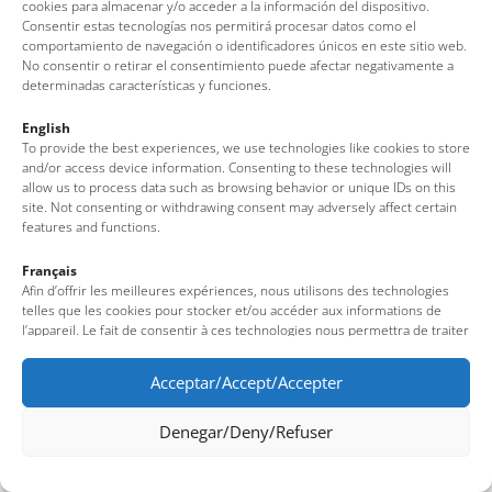
cookies para almacenar y/o acceder a la información del dispositivo.
Consentir estas tecnologías nos permitirá procesar datos como el
comportamiento de navegación o identificadores únicos en este sitio web.
No consentir o retirar el consentimiento puede afectar negativamente a
determinadas características y funciones.
English
To provide the best experiences, we use technologies like cookies to store
and/or access device information. Consenting to these technologies will
allow us to process data such as browsing behavior or unique IDs on this
site. Not consenting or withdrawing consent may adversely affect certain
features and functions.
Français
Afin d’offrir les meilleures expériences, nous utilisons des technologies
telles que les cookies pour stocker et/ou accéder aux informations de
l’appareil. Le fait de consentir à ces technologies nous permettra de traiter
des données telles que le comportement de navigation ou des identifiants
uniques sur ce site. Le fait de ne pas consentir ou de retirer son
Acceptar/Accept/Accepter
consentement peut avoir un effet négatif sur certaines fonctionnalités et
caractéristiques du site.
Denegar/Deny/Refuser