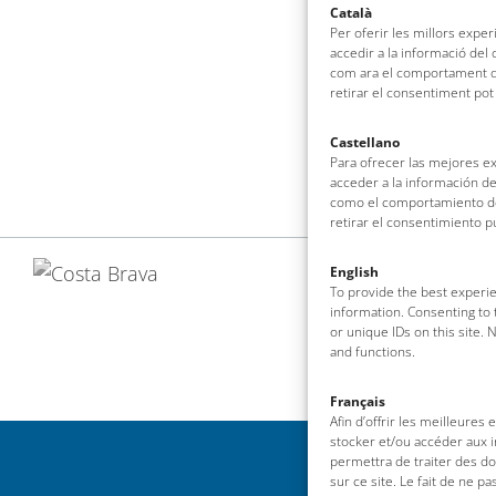
Català
Per oferir les millors expe
accedir a la informació del
com ara el comportament de
retirar el consentiment pot
Castellano
Para ofrecer las mejores e
acceder a la información de
como el comportamiento de 
retirar el consentimiento 
English
To provide the best experie
information. Consenting to 
or unique IDs on this site.
and functions.
Français
Afin d’offrir les meilleures
stocker et/ou accéder aux i
permettra de traiter des d
sur ce site. Le fait de ne p