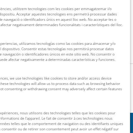
riències, utilitzem tecnologies com les cookies per emmagatzemar i/o
 dispositiu. Acceptar aquestes tecnologies ens permetrà processar dades
 navegació o identificadors únics en aquest lloc web. No acceptar-les o
 afectar negativament determinades funcionalitats i característiques del lloc.
xperiencias, utilizamos tecnologías como las cookies para almacenar y/o
l dispositivo. Consentir estas tecnologías nos permitirá procesar datos
navegación o identificadores únicos en este sitio web. No consentir o
puede afectar negativamente a determinadas características y funciones.
nces, we use technologies like cookies to store and/or access device
these technologies will allow us to process data such as browsing behavior
 Not consenting or withdrawing consent may adversely affect certain features
 expériences, nous utilisons des technologies telles que les cookies pour
nformations de l’appareil. Le fait de consentir à ces technologies nous
onnées telles que le comportement de navigation ou des identifiants uniques
as consentir ou de retirer son consentement peut avoir un effet négatif sur