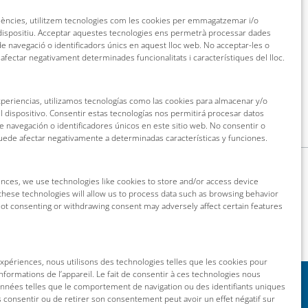
riències, utilitzem tecnologies com les cookies per emmagatzemar i/o
 dispositiu. Acceptar aquestes tecnologies ens permetrà processar dades
 navegació o identificadors únics en aquest lloc web. No acceptar-les o
 afectar negativament determinades funcionalitats i característiques del lloc.
xperiencias, utilizamos tecnologías como las cookies para almacenar y/o
l dispositivo. Consentir estas tecnologías nos permitirá procesar datos
navegación o identificadores únicos en este sitio web. No consentir o
puede afectar negativamente a determinadas características y funciones.
nces, we use technologies like cookies to store and/or access device
these technologies will allow us to process data such as browsing behavior
 Not consenting or withdrawing consent may adversely affect certain features
 expériences, nous utilisons des technologies telles que les cookies pour
nformations de l’appareil. Le fait de consentir à ces technologies nous
onnées telles que le comportement de navigation ou des identifiants uniques
as consentir ou de retirer son consentement peut avoir un effet négatif sur