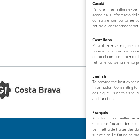
Català
Per oferir les millors expe
accedir a la informació del
com ara el comportament de
retirar el consentiment pot
Castellano
Para ofrecer las mejores e
acceder a la información de
como el comportamiento de 
retirar el consentimiento 
English
To provide the best experie
information. Consenting to 
or unique IDs on this site.
and functions.
Français
Afin d’offrir les meilleures
stocker et/ou accéder aux i
permettra de traiter des d
sur ce site. Le fait de ne p