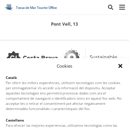
Tossa de Mar Tourist Office
Pont Vell, 13
Cookies
Català
Per oferir les millors experiències, utilitzem tecnologies com les cookies
per emmagatzemar i/o accedir a la informació del dispositiu. Acceptar
aquestes tecnologies ens permetrà processar dades com ara el
Tossa de Mar Tourist Office
comportament de navegació o identificadors únics en aquest lloc web. No
Av. del Pelegrí, 25 – Edifici La Nau · 17320 – Tossa de Mar
acceptar-les o retirar el consentiment pot afectar negativament
determinades funcionalitats i característiques del lloc.
(Girona – Costa Brava)
Tel: + 00 34 972 340 108 · Mail: info@visittossa.com
Castellano
Legal note
·
Cookies policy
·
Data protection
Para ofrecer las mejores experiencias, utilizamos tecnologías como las