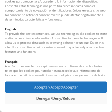
cookies para almacenar y/o acceder a la información del dispositivo.
Consentir estas tecnologías nos permitirá procesar datos como el
comportamiento de navegación o identificadores únicos en este sitio web.
No consentir o retirar el consentimiento puede afectar negativamente a
determinadas características y funciones.
English
To provide the best experiences, we use technologies like cookies to store
and/or access device information. Consenting to these technologies will
allow us to process data such as browsing behavior or unique IDs on this
site. Not consenting or withdrawing consent may adversely affect certain
features and functions.
Français
Afin d’offrir les meilleures expériences, nous utilisons des technologies
telles que les cookies pour stocker et/ou accéder aux informations de
l’appareil. Le fait de consentir à ces technologies nous permettra de traiter
des données telles que le comportement de navigation ou des identifiants
uniques sur ce site. Le fait de ne pas consentir ou de retirer son
Acceptar/Accept/Accepter
consentement peut avoir un effet négatif sur certaines fonctionnalités et
caractéristiques du site.
Denegar/Deny/Refuser