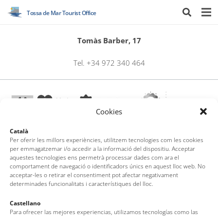
Tossa de Mar Tourist Office
Tomàs Barber, 17
Tel. +34 972 340 464
Cookies
Català
Per oferir les millors experiències, utilitzem tecnologies com les cookies
per emmagatzemar i/o accedir a la informació del dispositiu. Acceptar
Tossa de Mar Tourist Office
aquestes tecnologies ens permetrà processar dades com ara el
comportament de navegació o identificadors únics en aquest lloc web. No
Av. del Pelegrí, 25 – Edifici La Nau · 17320 – Tossa de Mar
acceptar-les o retirar el consentiment pot afectar negativament
(Girona – Costa Brava)
determinades funcionalitats i característiques del lloc.
Tel: + 00 34 972 340 108 · Mail: info@visittossa.com
Legal note
·
Cookies policy
·
Data protection
Castellano
Para ofrecer las mejores experiencias, utilizamos tecnologías como las