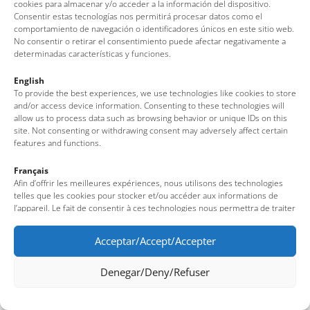
cookies para almacenar y/o acceder a la información del dispositivo.
Consentir estas tecnologías nos permitirá procesar datos como el
comportamiento de navegación o identificadores únicos en este sitio web.
No consentir o retirar el consentimiento puede afectar negativamente a
determinadas características y funciones.
English
To provide the best experiences, we use technologies like cookies to store
and/or access device information. Consenting to these technologies will
allow us to process data such as browsing behavior or unique IDs on this
site. Not consenting or withdrawing consent may adversely affect certain
features and functions.
Français
Afin d’offrir les meilleures expériences, nous utilisons des technologies
telles que les cookies pour stocker et/ou accéder aux informations de
l’appareil. Le fait de consentir à ces technologies nous permettra de traiter
des données telles que le comportement de navigation ou des identifiants
uniques sur ce site. Le fait de ne pas consentir ou de retirer son
Acceptar/Accept/Accepter
consentement peut avoir un effet négatif sur certaines fonctionnalités et
caractéristiques du site.
Denegar/Deny/Refuser