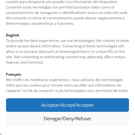
Legal note
·
Cookies policy
·
Data protection
cookies para almacenar y/o acceder a la información del dispositivo.
Consentir estas tecnologías nos permitirá procesar datos como el
comportamiento de navegación o identificadores únicos en este sitio web.
No consentir o retirar el consentimiento puede afectar negativamente a
determinadas características y funciones.
English
To provide the best experiences, we use technologies like cookies to store
and/or access device information. Consenting to these technologies will
allow us to process data such as browsing behavior or unique IDs on this
site. Not consenting or withdrawing consent may adversely affect certain
features and functions.
Français
Afin d’offrir les meilleures expériences, nous utilisons des technologies
telles que les cookies pour stocker et/ou accéder aux informations de
l’appareil. Le fait de consentir à ces technologies nous permettra de traiter
des données telles que le comportement de navigation ou des identifiants
uniques sur ce site. Le fait de ne pas consentir ou de retirer son
Acceptar/Accept/Accepter
consentement peut avoir un effet négatif sur certaines fonctionnalités et
caractéristiques du site.
Denegar/Deny/Refuser