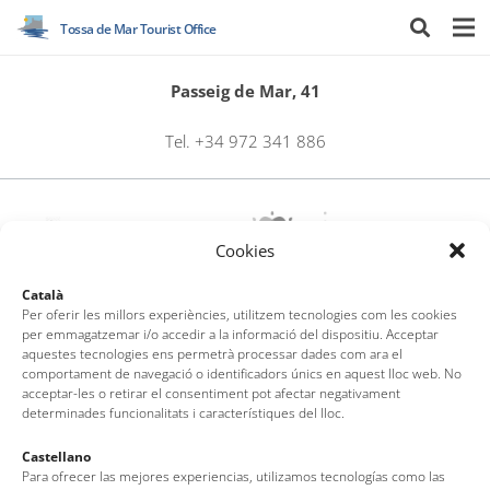
Tossa de Mar Tourist Office
Passeig de Mar, 41
Tel. +34 972 341 886
Cookies
Català
Per oferir les millors experiències, utilitzem tecnologies com les cookies
per emmagatzemar i/o accedir a la informació del dispositiu. Acceptar
aquestes tecnologies ens permetrà processar dades com ara el
comportament de navegació o identificadors únics en aquest lloc web. No
Tossa de Mar Tourist Office
acceptar-les o retirar el consentiment pot afectar negativament
determinades funcionalitats i característiques del lloc.
Av. del Pelegrí, 25 – Edifici La Nau · 17320 – Tossa de Mar
(Girona – Costa Brava)
Castellano
Tel: + 00 34 972 340 108 · Mail: info@visittossa.com
Para ofrecer las mejores experiencias, utilizamos tecnologías como las