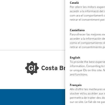
Català
Per oferir les millors expe
accedir a la informació del
com ara el comportament de
retirar el consentiment pot
Castellano
Para ofrecer las mejores e
acceder a la información de
como el comportamiento de 
retirar el consentimiento 
English
To provide the best experie
information. Consenting to 
or unique IDs on this site.
and functions.
Français
Afin d’offrir les meilleures
stocker et/ou accéder aux i
permettra de traiter des d
sur ce site. Le fait de ne p