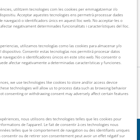
riències, utilitzem tecnologies com les cookies per emmagatzemar i/o
 dispositiu. Acceptar aquestes tecnologies ens permetrà processar dades
 navegació o identificadors únics en aquest lloc web. No acceptar-les o
 afectar negativament determinades funcionalitats i característiques del lloc.
xperiencias, utilizamos tecnologías como las cookies para almacenar y/o
l dispositivo. Consentir estas tecnologías nos permitirá procesar datos
navegación o identificadores únicos en este sitio web. No consentir o
puede afectar negativamente a determinadas características y funciones.
nces, we use technologies like cookies to store and/or access device
these technologies will allow us to process data such as browsing behavior
 Not consenting or withdrawing consent may adversely affect certain features
 expériences, nous utilisons des technologies telles que les cookies pour
nformations de l’appareil. Le fait de consentir à ces technologies nous
onnées telles que le comportement de navigation ou des identifiants uniques
as consentir ou de retirer son consentement peut avoir un effet négatif sur