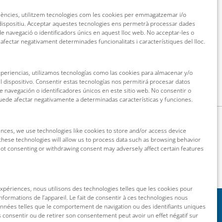
riències, utilitzem tecnologies com les cookies per emmagatzemar i/o
 dispositiu. Acceptar aquestes tecnologies ens permetrà processar dades
 navegació o identificadors únics en aquest lloc web. No acceptar-les o
 afectar negativament determinades funcionalitats i característiques del lloc.
xperiencias, utilizamos tecnologías como las cookies para almacenar y/o
l dispositivo. Consentir estas tecnologías nos permitirá procesar datos
navegación o identificadores únicos en este sitio web. No consentir o
puede afectar negativamente a determinadas características y funciones.
nces, we use technologies like cookies to store and/or access device
these technologies will allow us to process data such as browsing behavior
 Not consenting or withdrawing consent may adversely affect certain features
 expériences, nous utilisons des technologies telles que les cookies pour
nformations de l’appareil. Le fait de consentir à ces technologies nous
onnées telles que le comportement de navigation ou des identifiants uniques
as consentir ou de retirer son consentement peut avoir un effet négatif sur