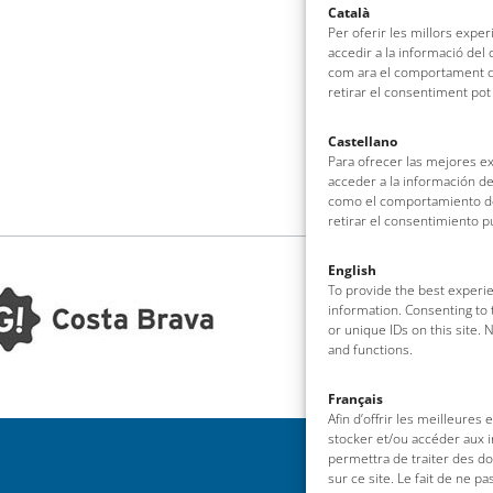
Català
Per oferir les millors expe
accedir a la informació del
com ara el comportament de
retirar el consentiment pot
Castellano
Para ofrecer las mejores e
acceder a la información de
como el comportamiento de 
retirar el consentimiento 
English
To provide the best experie
information. Consenting to 
or unique IDs on this site.
and functions.
Français
Afin d’offrir les meilleures
stocker et/ou accéder aux i
permettra de traiter des d
sur ce site. Le fait de ne p