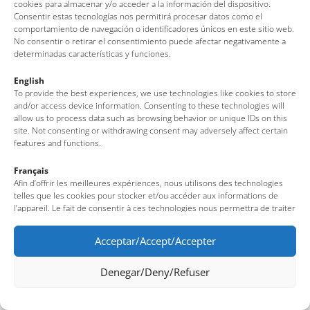
cookies para almacenar y/o acceder a la información del dispositivo.
Consentir estas tecnologías nos permitirá procesar datos como el
Tossa de Mar Tourist Office
comportamiento de navegación o identificadores únicos en este sitio web.
Av. del Pelegrí, 25 – Edifici La Nau · 17320 – Tossa de Mar
No consentir o retirar el consentimiento puede afectar negativamente a
determinadas características y funciones.
(Girona – Costa Brava)
Tel: + 00 34 972 340 108 · Mail: info@visittossa.com
English
Legal note
·
Cookies policy
·
Data protection
To provide the best experiences, we use technologies like cookies to store
and/or access device information. Consenting to these technologies will
allow us to process data such as browsing behavior or unique IDs on this
site. Not consenting or withdrawing consent may adversely affect certain
features and functions.
Français
Afin d’offrir les meilleures expériences, nous utilisons des technologies
telles que les cookies pour stocker et/ou accéder aux informations de
l’appareil. Le fait de consentir à ces technologies nous permettra de traiter
des données telles que le comportement de navigation ou des identifiants
uniques sur ce site. Le fait de ne pas consentir ou de retirer son
Acceptar/Accept/Accepter
consentement peut avoir un effet négatif sur certaines fonctionnalités et
caractéristiques du site.
Denegar/Deny/Refuser