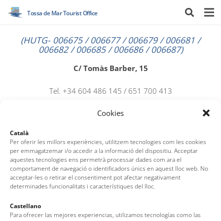
Tossa de Mar Tourist Office
(HUTG- 006675 / 006677 / 006679 / 006681 /
006682 / 006685 / 006686 / 006687)
C/ Tomàs Barber, 15
Tel. +34 604 486 145 / 651 700 413
www.tdmapartments.com
Cookies
tdmapartamentos@gmail.com
Català
Per oferir les millors experiències, utilitzem tecnologies com les cookies
per emmagatzemar i/o accedir a la informació del dispositiu. Acceptar
aquestes tecnologies ens permetrà processar dades com ara el
comportament de navegació o identificadors únics en aquest lloc web. No
acceptar-les o retirar el consentiment pot afectar negativament
determinades funcionalitats i característiques del lloc.
Castellano
Para ofrecer las mejores experiencias, utilizamos tecnologías como las