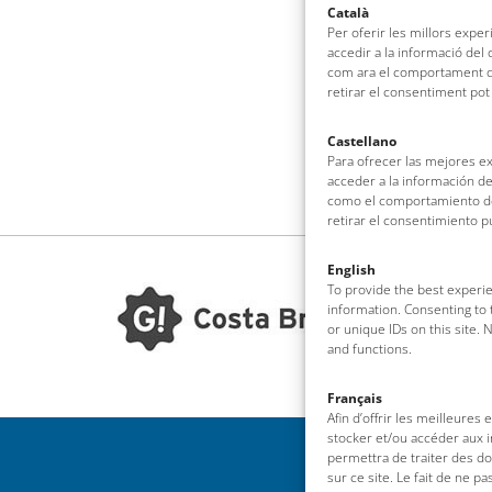
Català
Per oferir les millors expe
accedir a la informació del
com ara el comportament de
retirar el consentiment pot
Castellano
Para ofrecer las mejores e
acceder a la información de
como el comportamiento de 
retirar el consentimiento 
English
To provide the best experie
information. Consenting to 
or unique IDs on this site.
and functions.
Français
Afin d’offrir les meilleures
stocker et/ou accéder aux i
permettra de traiter des d
sur ce site. Le fait de ne p