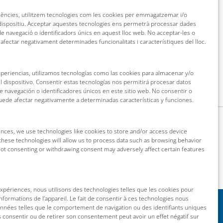
riències, utilitzem tecnologies com les cookies per emmagatzemar i/o
 dispositiu. Acceptar aquestes tecnologies ens permetrà processar dades
 navegació o identificadors únics en aquest lloc web. No acceptar-les o
 afectar negativament determinades funcionalitats i característiques del lloc.
xperiencias, utilizamos tecnologías como las cookies para almacenar y/o
l dispositivo. Consentir estas tecnologías nos permitirá procesar datos
navegación o identificadores únicos en este sitio web. No consentir o
puede afectar negativamente a determinadas características y funciones.
nces, we use technologies like cookies to store and/or access device
these technologies will allow us to process data such as browsing behavior
 Not consenting or withdrawing consent may adversely affect certain features
 expériences, nous utilisons des technologies telles que les cookies pour
nformations de l’appareil. Le fait de consentir à ces technologies nous
onnées telles que le comportement de navigation ou des identifiants uniques
as consentir ou de retirer son consentement peut avoir un effet négatif sur