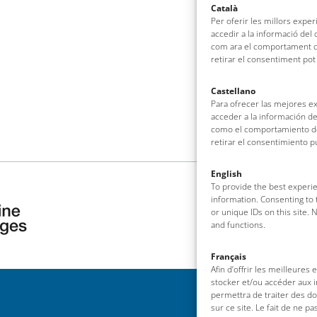
Català
Per oferir les millors expe
accedir a la informació del
com ara el comportament de
retirar el consentiment pot
Castellano
Para ofrecer las mejores e
acceder a la información de
como el comportamiento de 
retirar el consentimiento 
English
To provide the best experie
information. Consenting to 
or unique IDs on this site.
and functions.
Français
Afin d’offrir les meilleures
stocker et/ou accéder aux i
permettra de traiter des d
sur ce site. Le fait de ne p