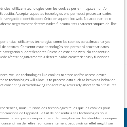
riències, utilitzem tecnologies com les cookies per emmagatzemar i/o
 dispositiu. Acceptar aquestes tecnologies ens permetrà processar dades
 navegació o identificadors únics en aquest lloc web. No acceptar-les o
 afectar negativament determinades funcionalitats i característiques del lloc.
xperiencias, utilizamos tecnologías como las cookies para almacenar y/o
l dispositivo. Consentir estas tecnologías nos permitirá procesar datos
navegación o identificadores únicos en este sitio web. No consentir o
puede afectar negativamente a determinadas características y funciones.
nces, we use technologies like cookies to store and/or access device
these technologies will allow us to process data such as browsing behavior
 Not consenting or withdrawing consent may adversely affect certain features
 expériences, nous utilisons des technologies telles que les cookies pour
nformations de l’appareil. Le fait de consentir à ces technologies nous
onnées telles que le comportement de navigation ou des identifiants uniques
as consentir ou de retirer son consentement peut avoir un effet négatif sur