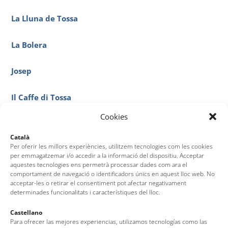
La Lluna de Tossa
La Bolera
Josep
Il Caffe di Tossa
Cookies
Hotel Mar Blau
Català
Per oferir les millors experiències, utilitzem tecnologies com les cookies
Hotel Florida
per emmagatzemar i/o accedir a la informació del dispositiu. Acceptar
aquestes tecnologies ens permetrà processar dades com ara el
comportament de navegació o identificadors únics en aquest lloc web. No
Helados Italianos Artesanales
acceptar-les o retirar el consentiment pot afectar negativament
determinades funcionalitats i característiques del lloc.
Heladería Corisco
Castellano
Para ofrecer las mejores experiencias, utilizamos tecnologías como las