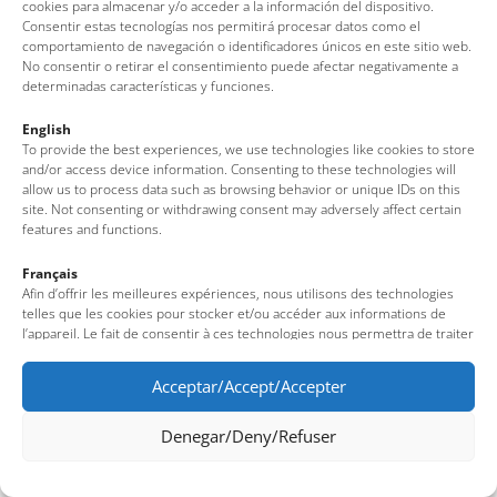
Gelateria-iogurteria Gelio
cookies para almacenar y/o acceder a la información del dispositivo.
Consentir estas tecnologías nos permitirá procesar datos como el
comportamiento de navegación o identificadores únicos en este sitio web.
Filomena
No consentir o retirar el consentimiento puede afectar negativamente a
determinadas características y funciones.
English
To provide the best experiences, we use technologies like cookies to store
1
2
3
4
5
6
and/or access device information. Consenting to these technologies will
allow us to process data such as browsing behavior or unique IDs on this
site. Not consenting or withdrawing consent may adversely affect certain
features and functions.
Français
Afin d’offrir les meilleures expériences, nous utilisons des technologies
telles que les cookies pour stocker et/ou accéder aux informations de
l’appareil. Le fait de consentir à ces technologies nous permettra de traiter
des données telles que le comportement de navigation ou des identifiants
uniques sur ce site. Le fait de ne pas consentir ou de retirer son
Acceptar/Accept/Accepter
consentement peut avoir un effet négatif sur certaines fonctionnalités et
caractéristiques du site.
Denegar/Deny/Refuser