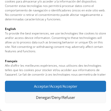
Bottles
cookies para almacenar y/o acceder a la información del dispositivo.
Consentir estas tecnologías nos permitirá procesar datos como el
comportamiento de navegación o identificadores únicos en este sitio web.
Vila Vella
No consentir o retirar el consentimiento puede afectar negativamente a
determinadas características y funciones.
English
To provide the best experiences, we use technologies like cookies to store
1
2
3
4
5
6
and/or access device information. Consenting to these technologies will
allow us to process data such as browsing behavior or unique IDs on this
site. Not consenting or withdrawing consent may adversely affect certain
features and functions.
Français
Afin d’offrir les meilleures expériences, nous utilisons des technologies
telles que les cookies pour stocker et/ou accéder aux informations de
l’appareil. Le fait de consentir à ces technologies nous permettra de traiter
des données telles que le comportement de navigation ou des identifiants
uniques sur ce site. Le fait de ne pas consentir ou de retirer son
Acceptar/Accept/Accepter
consentement peut avoir un effet négatif sur certaines fonctionnalités et
caractéristiques du site.
Denegar/Deny/Refuser