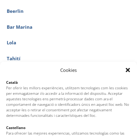
Beerlin
Bar Marina
Lola
Tahití
Cookies
Sant Antoni
Català
Per oferir les millors experiències, utilitzem tecnologies com les cookies
Sa Torre
per emmagatzemar i/o accedir a la informació del dispositiu. Acceptar
aquestes tecnologies ens permetrà processar dades com ara el
comportament de navegació o identificadors únics en aquest lloc web. No
Sa Barraca
acceptar-les o retirar el consentiment pot afectar negativament
determinades funcionalitats i característiques del lloc.
La Cova
Castellano
Para ofrecer las mejores experiencias, utilizamos tecnologías como las