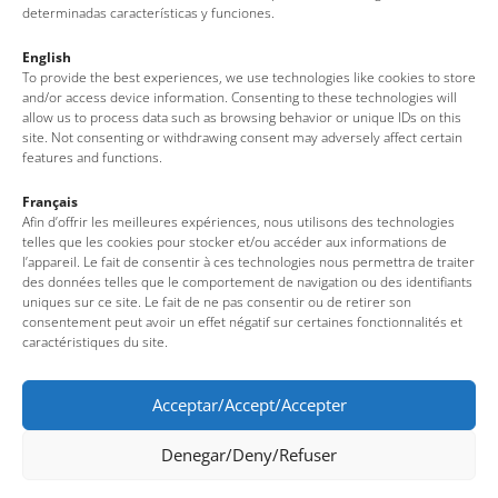
determinadas características y funciones.
English
To provide the best experiences, we use technologies like cookies to store
and/or access device information. Consenting to these technologies will
allow us to process data such as browsing behavior or unique IDs on this
Fêtes, traditions et légendes
site. Not consenting or withdrawing consent may adversely affect certain
features and functions.
Français
Afin d’offrir les meilleures expériences, nous utilisons des technologies
telles que les cookies pour stocker et/ou accéder aux informations de
l’appareil. Le fait de consentir à ces technologies nous permettra de traiter
des données telles que le comportement de navigation ou des identifiants
uniques sur ce site. Le fait de ne pas consentir ou de retirer son
consentement peut avoir un effet négatif sur certaines fonctionnalités et
caractéristiques du site.
Office de Tourisme de Tossa de Mar
Acceptar/Accept/Accepter
Denegar/Deny/Refuser
Av. del Pelegrí, 25 – Edifici La Nau · 17320 – Tossa de Mar
(Girona – Costa Brava)