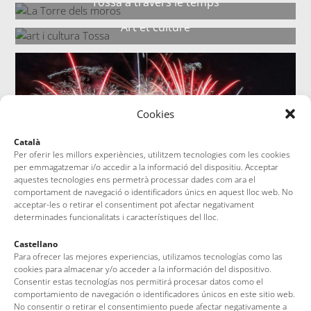
Tossa à travers le temps
Art et culture
Cookies
Català
Per oferir les millors experiències, utilitzem tecnologies com les cookies
per emmagatzemar i/o accedir a la informació del dispositiu. Acceptar
aquestes tecnologies ens permetrà processar dades com ara el
comportament de navegació o identificadors únics en aquest lloc web. No
acceptar-les o retirar el consentiment pot afectar negativament
determinades funcionalitats i característiques del lloc.
Castellano
Para ofrecer las mejores experiencias, utilizamos tecnologías como las
cookies para almacenar y/o acceder a la información del dispositivo.
Consentir estas tecnologías nos permitirá procesar datos como el
comportamiento de navegación o identificadores únicos en este sitio web.
No consentir o retirar el consentimiento puede afectar negativamente a