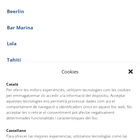
Beerlin
Bar Marina
Lola
Tahití
Cookies
Sant Antoni
Català
Per oferir les millors experiències, utilitzem tecnologies com les cookies
Sa Torre
per emmagatzemar i/o accedir a la informació del dispositiu. Acceptar
aquestes tecnologies ens permetrà processar dades com ara el
comportament de navegació o identificadors únics en aquest lloc web. No
Sa Barraca
acceptar-les o retirar el consentiment pot afectar negativament
determinades funcionalitats i característiques del lloc.
La Cova
Castellano
Para ofrecer las mejores experiencias, utilizamos tecnologías como las