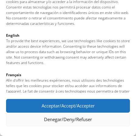
Bottles
cookies para almacenar y/o acceder a la información del dispositivo.
Consentir estas tecnologías nos permitirá procesar datos como el
comportamiento de navegación o identificadores únicos en este sitio web.
Vila Vella
No consentir o retirar el consentimiento puede afectar negativamente a
determinadas características y funciones.
English
To provide the best experiences, we use technologies like cookies to store
1
2
3
4
5
6
and/or access device information. Consenting to these technologies will
allow us to process data such as browsing behavior or unique IDs on this
site. Not consenting or withdrawing consent may adversely affect certain
features and functions.
Français
Afin d’offrir les meilleures expériences, nous utilisons des technologies
telles que les cookies pour stocker et/ou accéder aux informations de
l’appareil. Le fait de consentir à ces technologies nous permettra de traiter
des données telles que le comportement de navigation ou des identifiants
uniques sur ce site. Le fait de ne pas consentir ou de retirer son
Acceptar/Accept/Accepter
consentement peut avoir un effet négatif sur certaines fonctionnalités et
caractéristiques du site.
Denegar/Deny/Refuser