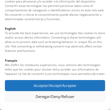
cookies para almacenar y/o acceder a la información del dispositivo.
Consentir estas tecnologías nos permitirá procesar datos como el
comportamiento de navegación o identificadores únicos en este sitio web.
No consentir o retirar el consentimiento puede afectar negativamente a
determinadas características y funciones.
English
To provide the best experiences, we use technologies like cookies to store
and/or access device information. Consenting to these technologies will
allow us to process data such as browsing behavior or unique IDs on this
site. Not consenting or withdrawing consent may adversely affect certain
features and functions.
Français
Afin d’offrir les meilleures expériences, nous utilisons des technologies
telles que les cookies pour stocker et/ou accéder aux informations de
l’appareil. Le fait de consentir à ces technologies nous permettra de traiter
des données telles que le comportement de navigation ou des identifiants
uniques sur ce site. Le fait de ne pas consentir ou de retirer son
Acceptar/Accept/Accepter
consentement peut avoir un effet négatif sur certaines fonctionnalités et
caractéristiques du site.
Denegar/Deny/Refuser