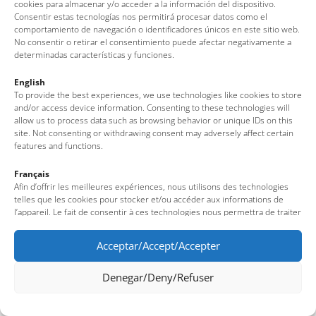
Gelateria-iogurteria Gelio
cookies para almacenar y/o acceder a la información del dispositivo.
Consentir estas tecnologías nos permitirá procesar datos como el
comportamiento de navegación o identificadores únicos en este sitio web.
Filomena
No consentir o retirar el consentimiento puede afectar negativamente a
determinadas características y funciones.
English
To provide the best experiences, we use technologies like cookies to store
1
2
3
4
5
6
and/or access device information. Consenting to these technologies will
allow us to process data such as browsing behavior or unique IDs on this
site. Not consenting or withdrawing consent may adversely affect certain
features and functions.
Français
Afin d’offrir les meilleures expériences, nous utilisons des technologies
telles que les cookies pour stocker et/ou accéder aux informations de
l’appareil. Le fait de consentir à ces technologies nous permettra de traiter
des données telles que le comportement de navigation ou des identifiants
uniques sur ce site. Le fait de ne pas consentir ou de retirer son
Acceptar/Accept/Accepter
consentement peut avoir un effet négatif sur certaines fonctionnalités et
caractéristiques du site.
Denegar/Deny/Refuser