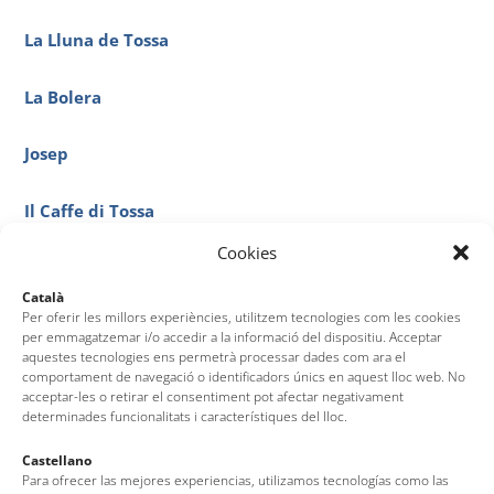
La Lluna de Tossa
La Bolera
Josep
Il Caffe di Tossa
Cookies
Hotel Mar Blau
Català
Per oferir les millors experiències, utilitzem tecnologies com les cookies
Hotel Florida
per emmagatzemar i/o accedir a la informació del dispositiu. Acceptar
aquestes tecnologies ens permetrà processar dades com ara el
comportament de navegació o identificadors únics en aquest lloc web. No
Helados Italianos Artesanales
acceptar-les o retirar el consentiment pot afectar negativament
determinades funcionalitats i característiques del lloc.
Heladería Corisco
Castellano
Para ofrecer las mejores experiencias, utilizamos tecnologías como las