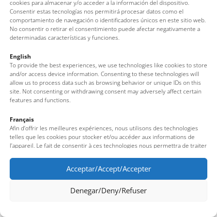
Av. del Pelegrí, 25 – Edifici La Nau · 17320 – Tossa de Mar
cookies para almacenar y/o acceder a la información del dispositivo.
Consentir estas tecnologías nos permitirá procesar datos como el
(Girona – Costa Brava)
comportamiento de navegación o identificadores únicos en este sitio web.
Tel: + 00 34 972 340 108 · Mail: info@visittossa.com
No consentir o retirar el consentimiento puede afectar negativamente a
Legal note
·
Cookies policy
·
Data protection
determinadas características y funciones.
English
To provide the best experiences, we use technologies like cookies to store
and/or access device information. Consenting to these technologies will
allow us to process data such as browsing behavior or unique IDs on this
site. Not consenting or withdrawing consent may adversely affect certain
features and functions.
Français
Afin d’offrir les meilleures expériences, nous utilisons des technologies
telles que les cookies pour stocker et/ou accéder aux informations de
l’appareil. Le fait de consentir à ces technologies nous permettra de traiter
des données telles que le comportement de navigation ou des identifiants
uniques sur ce site. Le fait de ne pas consentir ou de retirer son
Acceptar/Accept/Accepter
consentement peut avoir un effet négatif sur certaines fonctionnalités et
caractéristiques du site.
Denegar/Deny/Refuser