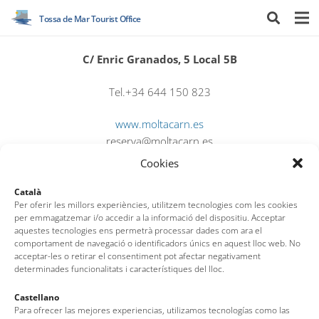
Tossa de Mar Tourist Office
C/ Enric Granados, 5 Local 5B
Tel.+34 644 150 823
www.moltacarn.es
reserva@moltacarn.es
Cookies
Català
Per oferir les millors experiències, utilitzem tecnologies com les cookies
per emmagatzemar i/o accedir a la informació del dispositiu. Acceptar
aquestes tecnologies ens permetrà processar dades com ara el
comportament de navegació o identificadors únics en aquest lloc web. No
acceptar-les o retirar el consentiment pot afectar negativament
determinades funcionalitats i característiques del lloc.
Castellano
Tossa de Mar Tourist Office
Para ofrecer las mejores experiencias, utilizamos tecnologías como las