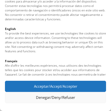
cookies para almacenar y/o acceder a la información del dispositivo.
Florida
Consentir estas tecnologías nos permitirá procesar datos como el
comportamiento de navegación o identificadores únicos en este sitio web.
No consentir o retirar el consentimiento puede afectar negativamente a
Esmeraldas
determinadas características y funciones.
English
Continental
To provide the best experiences, we use technologies like cookies to store
and/or access device information. Consenting to these technologies will
allow us to process data such as browsing behavior or unique IDs on this
site. Not consenting or withdrawing consent may adversely affect certain
features and functions.
Français
Afin d’offrir les meilleures expériences, nous utilisons des technologies
telles que les cookies pour stocker et/ou accéder aux informations de
l’appareil. Le fait de consentir à ces technologies nous permettra de traiter
des données telles que le comportement de navigation ou des identifiants
uniques sur ce site. Le fait de ne pas consentir ou de retirer son
Acceptar/Accept/Accepter
consentement peut avoir un effet négatif sur certaines fonctionnalités et
caractéristiques du site.
Denegar/Deny/Refuser