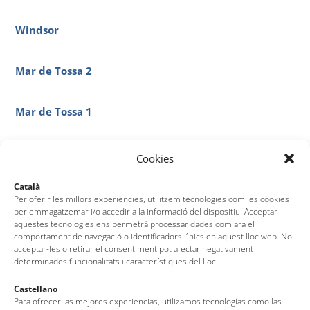
Windsor
Mar de Tossa 2
Mar de Tossa 1
Hotel Boutique Mamma Mia!
Cookies
Català
GHT Tossa Park
Per oferir les millors experiències, utilitzem tecnologies com les cookies
per emmagatzemar i/o accedir a la informació del dispositiu. Acceptar
aquestes tecnologies ens permetrà processar dades com ara el
GHT Neptuno
comportament de navegació o identificadors únics en aquest lloc web. No
acceptar-les o retirar el consentiment pot afectar negativament
determinades funcionalitats i característiques del lloc.
GHT Costa Brava & Spa
Castellano
Para ofrecer las mejores experiencias, utilizamos tecnologías como las