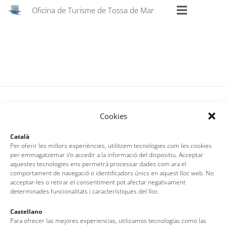
Oficina de Turisme de Tossa de Mar
Cookies
Català
Per oferir les millors experiències, utilitzem tecnologies com les cookies
per emmagatzemar i/o accedir a la informació del dispositiu. Acceptar
aquestes tecnologies ens permetrà processar dades com ara el
comportament de navegació o identificadors únics en aquest lloc web. No
acceptar-les o retirar el consentiment pot afectar negativament
Oficina de Turisme de Tossa de Mar
determinades funcionalitats i característiques del lloc.
Av. del Pelegrí, 25 – Edifici La Nau · 17320 – Tossa de Mar
Castellano
(Girona – Costa Brava)
Para ofrecer las mejores experiencias, utilizamos tecnologías como las