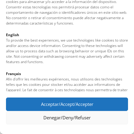
cookies para almacenar y/o acceder a la información del dispositivo.
Tel: + 00 34 972 340 108 · Mail: info@visittossa.com
Consentir estas tecnologías nos permitirá procesar datos como el
Nota legal
·
Política de cookies
·
Protecció de dades
comportamiento de navegación o identificadores únicos en este sitio web.
No consentir o retirar el consentimiento puede afectar negativamente a
determinadas características y funciones.
English
To provide the best experiences, we use technologies like cookies to store
and/or access device information. Consenting to these technologies will
allow us to process data such as browsing behavior or unique IDs on this
site. Not consenting or withdrawing consent may adversely affect certain
features and functions.
Français
Afin d’offrir les meilleures expériences, nous utilisons des technologies
telles que les cookies pour stocker et/ou accéder aux informations de
l’appareil. Le fait de consentir à ces technologies nous permettra de traiter
des données telles que le comportement de navigation ou des identifiants
uniques sur ce site. Le fait de ne pas consentir ou de retirer son
Acceptar/Accept/Accepter
consentement peut avoir un effet négatif sur certaines fonctionnalités et
caractéristiques du site.
Denegar/Deny/Refuser