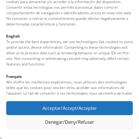
cookies para almacenar y/o acceder a la información del dispositivo.
Consentir estas tecnologías nos permitirá procesar datos como el
comportamiento de navegación o identificadores únicos en este sitio web.
No consentir o retirar el consentimiento puede afectar negativamente a
determinadas características y funciones.
English
To provide the best experiences, we use technologies like cookies to store
and/or access device information. Consenting to these technologies will
allow us to process data such as browsing behavior or unique IDs on this
site. Not consenting or withdrawing consent may adversely affect certain
features and functions.
Français
Afin d’offrir les meilleures expériences, nous utilisons des technologies
telles que les cookies pour stocker et/ou accéder aux informations de
l’appareil. Le fait de consentir à ces technologies nous permettra de traiter
des données telles que le comportement de navigation ou des identifiants
uniques sur ce site. Le fait de ne pas consentir ou de retirer son
Acceptar/Accept/Accepter
consentement peut avoir un effet négatif sur certaines fonctionnalités et
caractéristiques du site.
Denegar/Deny/Refuser