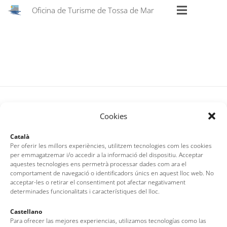
Oficina de Turisme de Tossa de Mar
Cookies
Català
Per oferir les millors experiències, utilitzem tecnologies com les cookies
per emmagatzemar i/o accedir a la informació del dispositiu. Acceptar
aquestes tecnologies ens permetrà processar dades com ara el
comportament de navegació o identificadors únics en aquest lloc web. No
Oficina de Turisme de Tossa de Mar
acceptar-les o retirar el consentiment pot afectar negativament
Av. del Pelegrí, 25 – Edifici La Nau · 17320 – Tossa de Mar
determinades funcionalitats i característiques del lloc.
(Girona – Costa Brava)
Castellano
Tel: + 00 34 972 340 108 · Mail: info@visittossa.com
Para ofrecer las mejores experiencias, utilizamos tecnologías como las
Nota legal
·
Política de cookies
·
Protecció de dades