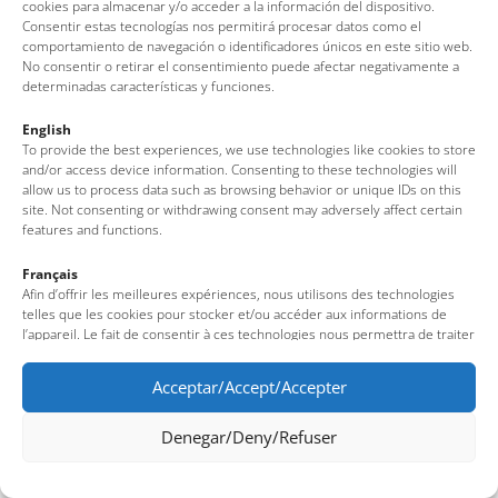
cookies para almacenar y/o acceder a la información del dispositivo.
Consentir estas tecnologías nos permitirá procesar datos como el
comportamiento de navegación o identificadores únicos en este sitio web.
No consentir o retirar el consentimiento puede afectar negativamente a
determinadas características y funciones.
English
To provide the best experiences, we use technologies like cookies to store
and/or access device information. Consenting to these technologies will
allow us to process data such as browsing behavior or unique IDs on this
site. Not consenting or withdrawing consent may adversely affect certain
features and functions.
Français
Afin d’offrir les meilleures expériences, nous utilisons des technologies
telles que les cookies pour stocker et/ou accéder aux informations de
l’appareil. Le fait de consentir à ces technologies nous permettra de traiter
des données telles que le comportement de navigation ou des identifiants
uniques sur ce site. Le fait de ne pas consentir ou de retirer son
Acceptar/Accept/Accepter
consentement peut avoir un effet négatif sur certaines fonctionnalités et
caractéristiques du site.
Denegar/Deny/Refuser