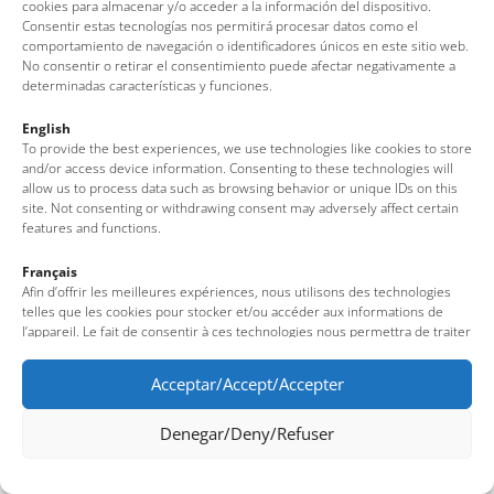
cookies para almacenar y/o acceder a la información del dispositivo.
Consentir estas tecnologías nos permitirá procesar datos como el
comportamiento de navegación o identificadores únicos en este sitio web.
No consentir o retirar el consentimiento puede afectar negativamente a
determinadas características y funciones.
English
To provide the best experiences, we use technologies like cookies to store
and/or access device information. Consenting to these technologies will
allow us to process data such as browsing behavior or unique IDs on this
site. Not consenting or withdrawing consent may adversely affect certain
features and functions.
Français
Afin d’offrir les meilleures expériences, nous utilisons des technologies
telles que les cookies pour stocker et/ou accéder aux informations de
l’appareil. Le fait de consentir à ces technologies nous permettra de traiter
des données telles que le comportement de navigation ou des identifiants
uniques sur ce site. Le fait de ne pas consentir ou de retirer son
Acceptar/Accept/Accepter
consentement peut avoir un effet négatif sur certaines fonctionnalités et
caractéristiques du site.
Denegar/Deny/Refuser